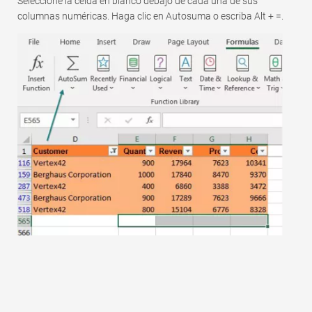
Seleccione la celda en blanco debajo de cada una de sus
Rápido
columnas numéricas. Haga clic en Autosuma o escriba Alt + =.
Tabla dinámica
TechTV