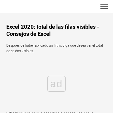
Skip
to
content
Principal
Excel 2020: total de las filas visibles -
Funciones de Excel
Consejos de Excel
C ++
Gráfico
Después de haber aplicado un filtro, diga que desea ver el total
de celdas visibles.
Consejos de Excel
DSA
Fórmula
Java
Glosario
ad
JavaScript
Atajos de teclado
Kotlin
Lecciones
Pitón
Noticias