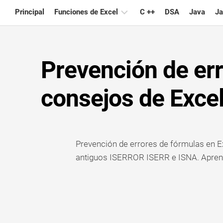
Skip
Principal
Funciones de Excel
C ++
DSA
Java
Ja
to
content
Gráfico
Prevención de err
Consejos
de
Excel
consejos de Exce
Fórmula
Glosario
Prevención de errores de fórmulas en 
Atajos
de
antiguos ISERROR ISERR e ISNA. Apren
teclado
Lecciones
Noticias