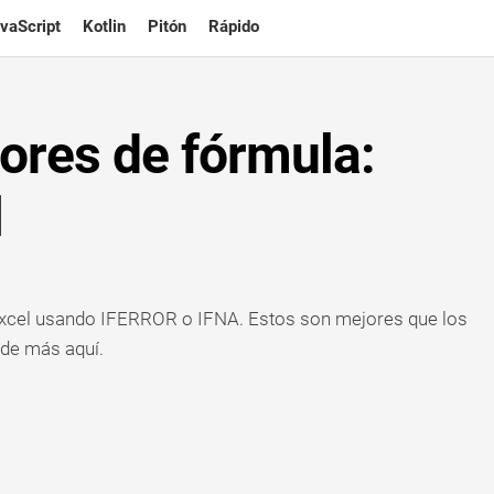
vaScript
Kotlin
Pitón
Rápido
ores de fórmula:
l
Excel usando IFERROR o IFNA. Estos son mejores que los
de más aquí.