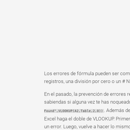
Tabla
dinámica
TechTV
Los errores de fórmula pueden ser comu
registros, una división por cero o un #
En el pasado, la prevención de errores 
sabiendas si alguna vez te has noquea
. Además de 
Found",VLOOKUP(A2,Table,2,0))
Excel haga el doble de VLOOKUP. Prime
un error. Luego, vuelve a hacer lo mism