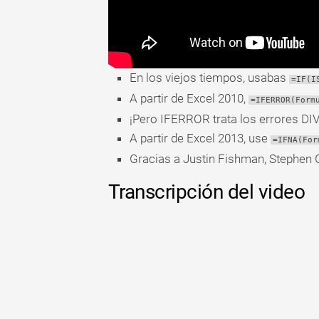
En los viejos tiempos, usabas
=IF(I
A partir de Excel 2010,
=IFERROR(Form
¡Pero IFERROR trata los errores DIV
A partir de Excel 2013, use
=IFNA(For
Gracias a Justin Fishman, Stephen G
Transcripción del video