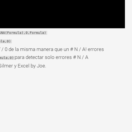
SNA(Formula),0,Formula)
ula,0)
 / 0 de la misma manera que un # N / A! errores
para detectar solo errores # N / A
mula,0)
ilmer y Excel by Joe.