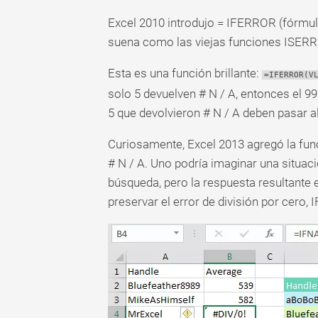
Excel 2010 introdujo = IFERROR (fórmul
suena como las viejas funciones ISERR
Esta es una función brillante:
=IFERROR(V
solo 5 devuelven # N / A, entonces el 9
5 que devolvieron # N / A deben pasar
Curiosamente, Excel 2013 agregó la fu
# N / A. Uno podría imaginar una situació
búsqueda, pero la respuesta resultante e
preservar el error de división por cero, I