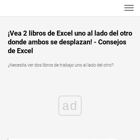
Skip
to
content
Principal
¡Vea 2 libros de Excel uno al lado del otro
Funciones de Excel
donde ambos se desplazan! - Consejos
de Excel
C ++
Gráfico
¿Necesita ver dos libros de trabajo uno al lado del otro?
Consejos de Excel
DSA
Fórmula
Java
Glosario
JavaScript
ad
Atajos de teclado
Kotlin
Lecciones
Pitón
Noticias