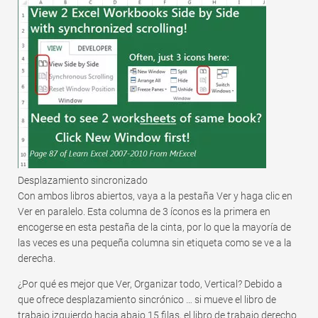
Rápido
Tabla dinámica
TechTV
Desplazamiento sincronizado
Con ambos libros abiertos, vaya a la pestaña Ver y haga clic en
Ver en paralelo. Esta columna de 3 íconos es la primera en
encogerse en esta pestaña de la cinta, por lo que la mayoría de
las veces es una pequeña columna sin etiqueta como se ve a la
derecha.
¿Por qué es mejor que Ver, Organizar todo, Vertical? Debido a
que ofrece desplazamiento sincrónico … si mueve el libro de
trabajo izquierdo hacia abajo 15 filas, el libro de trabajo derecho