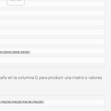
19;2019;2018;2018)
año en la columna D, para producir una matriz o valores
E;FALSE;FALSE;FALSE;FALSE)