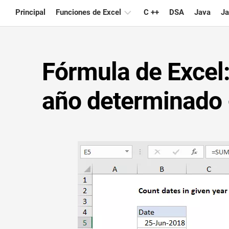
Skip
Principal
Funciones de Excel
C ++
DSA
Java
Ja
to
content
Gráfico
Fórmula de Excel:
Consejos
de
Excel
año determinado 
Fórmula
Glosario
Atajos
de
teclado
Lecciones
Noticias