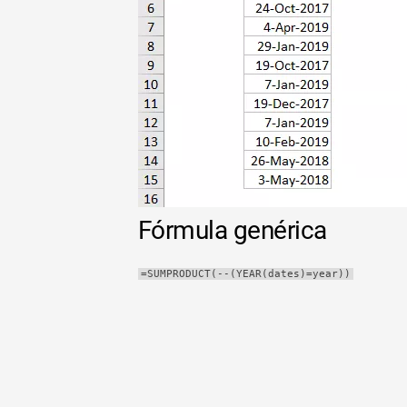
Tabla
dinámica
TechTV
Fórmula genérica
=SUMPRODUCT(--(YEAR(dates)=year))