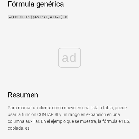
Fórmula genérica
Rápido
Tabla dinámica
=(COUNTIFS($A$1:A1,A1)=1)+0
TechTV
ad
Resumen
Para marcar un cliente como nuevo en una lista o tabla, puede
usar la función CONTAR.SI y un rango en expansión en una
columna auxiliar. En el ejemplo que se muestra, la fórmula en E5,
copiada, es: