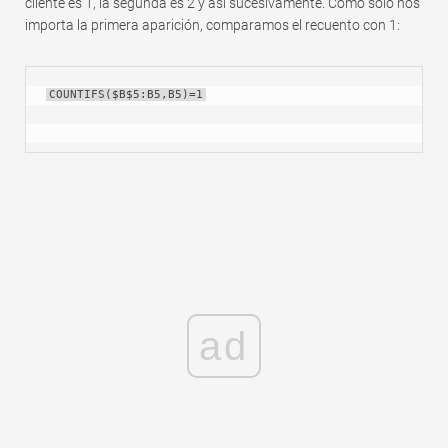
cliente es 1, la segunda es 2 y así sucesivamente. Como solo nos
importa la primera aparición, comparamos el recuento con 1:
COUNTIFS($B$5:B5,B5)=1
ad