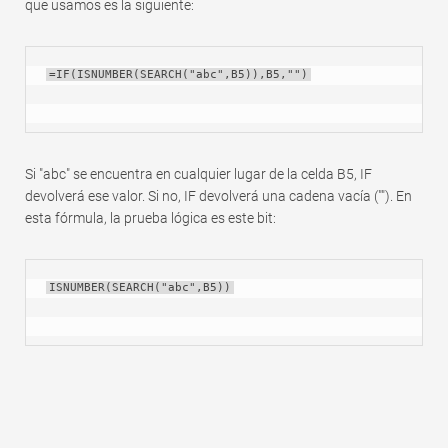
que usamos es la siguiente:
=IF(ISNUMBER(SEARCH("abc",B5)),B5,"")
Si "abc" se encuentra en cualquier lugar de la celda B5, IF
devolverá ese valor. Si no, IF devolverá una cadena vacía (""). En
esta fórmula, la prueba lógica es este bit:
ISNUMBER(SEARCH("abc",B5))