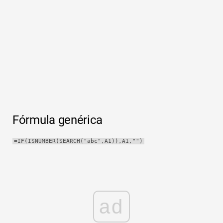
Rápido
Tabla dinámica
TechTV
Fórmula genérica
=IF(ISNUMBER(SEARCH("abc",A1)),A1,"")
ad