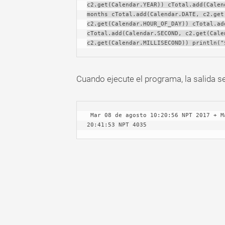
c2.get(Calendar.YEAR)) cTotal.add(Calen
months cTotal.add(Calendar.DATE, c2.get
c2.get(Calendar.HOUR_OF_DAY)) cTotal.ad
cTotal.add(Calendar.SECOND, c2.get(Cale
c2.get(Calendar.MILLISECOND)) println("
Cuando ejecute el programa, la salida se
 Mar 08 de agosto 10:20:56 NPT 2017 + Mar 08 de agosto 10:20:56 NPT 2017 = Lun 16 de abril 
20:41:53 NPT 4035