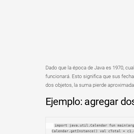
Tabla
dinámica
TechTV
Dado que la época de Java es 1970, cua
funcionará. Esto significa que sus fec
dos objetos, la suma pierde aproxima
Ejemplo: agregar do
import java.util.Calendar fun main(arg
Calendar.getInstance() val cTotal = c1.