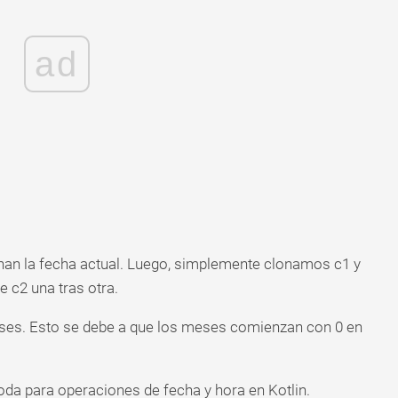
ad
enan la fecha actual. Luego, simplemente clonamos c1 y
 c2 una tras otra.
es. Esto se debe a que los meses comienzan con 0 en
da para operaciones de fecha y hora en Kotlin.