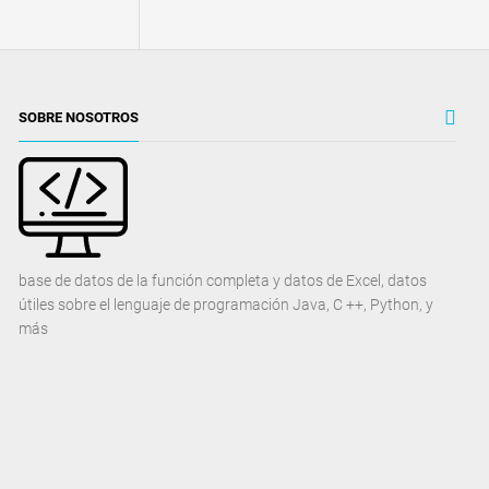
SOBRE NOSOTROS
base de datos de la función completa y datos de Excel, datos
útiles sobre el lenguaje de programación Java, C ++, Python, y
más