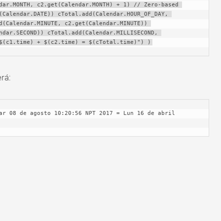
dar.MONTH, c2.get(Calendar.MONTH) + 1) // Zero-based 
(Calendar.DATE)) cTotal.add(Calendar.HOUR_OF_DAY, 
d(Calendar.MINUTE, c2.get(Calendar.MINUTE)) 
ndar.SECOND)) cTotal.add(Calendar.MILLISECOND, 
$(c1.time) + $(c2.time) = $(cTotal.time)") )
rá: