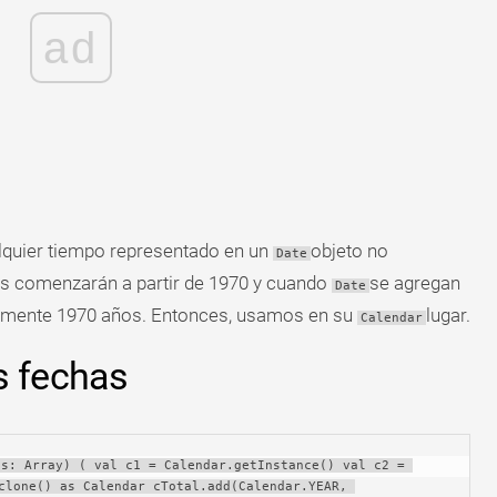
ad
lquier tiempo representado en un
objeto no
Date
has comenzarán a partir de 1970 y cuando
se agregan
Date
damente 1970 años. Entonces, usamos en su
lugar.
Calendar
s fechas
s: Array) ( val c1 = Calendar.getInstance() val c2 = 
clone() as Calendar cTotal.add(Calendar.YEAR, 