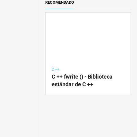
RECOMENDADO
C ++
C ++ fwrite () - Biblioteca
estándar de C ++