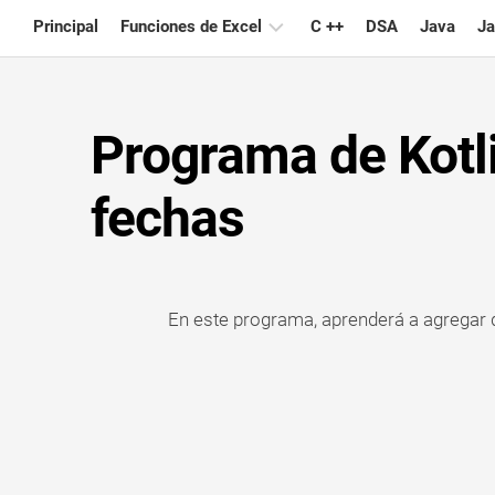
Skip
Principal
Funciones de Excel
C ++
DSA
Java
Ja
to
content
Gráfico
Programa de Kotl
Consejos
de
Excel
fechas
Fórmula
Glosario
En este programa, aprenderá a agregar 
Atajos
de
teclado
Lecciones
Noticias