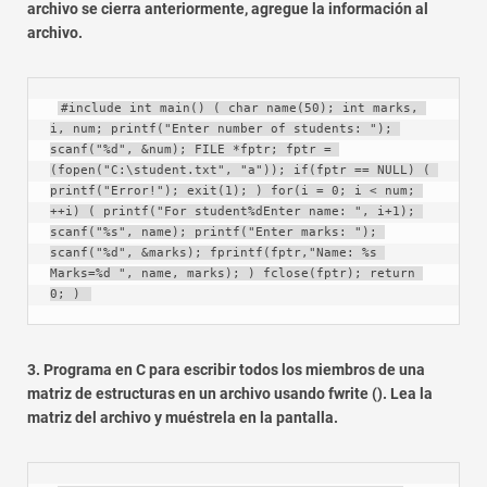
archivo se cierra anteriormente, agregue la información al
archivo.
#include int main() ( char name(50); int marks, 
i, num; printf("Enter number of students: "); 
scanf("%d", &num); FILE *fptr; fptr = 
(fopen("C:\student.txt", "a")); if(fptr == NULL) ( 
printf("Error!"); exit(1); ) for(i = 0; i < num; 
++i) ( printf("For student%dEnter name: ", i+1); 
scanf("%s", name); printf("Enter marks: "); 
scanf("%d", &marks); fprintf(fptr,"Name: %s 
Marks=%d ", name, marks); ) fclose(fptr); return 
0; ) 
3. Programa en C para escribir todos los miembros de una
matriz de estructuras en un archivo usando fwrite (). Lea la
matriz del archivo y muéstrela en la pantalla.