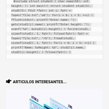
#include struct student ( char name(50); int 
height; ); int main()( struct student stud1(5), 
stud2(5); FILE *fptr; int i; fptr = 
fopen("file.txt","wb"); for(i = 0; i < 5; ++i) ( 
fflush(stdin); printf("Enter name: "); 
gets(stud1(i).name); printf("Enter height: "); 
scanf("%d", &stud1(i).height); ) fwrite(stud1, 
sizeof(stud1), 1, fptr); fclose(fptr); fptr = 
fopen("file.txt", "rb"); fread(stud2, 
sizeof(stud2), 1, fptr); for(i = 0; i < 5; ++i) ( 
printf("Name: %sHeight: %d", stud2(i).name, 
stud2(i).height); ) fclose(fptr); )
ARTICULOS INTERESANTES...