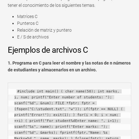
tener el conocimiento de los siguientes temas.
Rápido
Tabla dinámica
Matrices C
Punteros C
TechTV
Relación de matriz y puntero
E / S de archivos
Ejemplos de archivos C
1. Programa en C para leer el nombre y las notas de n números
de estudiantes y almacenarlos en un archivo.
#include int main() ( char name(50); int marks, 
i, num; printf("Enter number of students: "); 
scanf("%d", &num); FILE *fptr; fptr = 
(fopen("C:\student.txt", "w")); if(fptr == NULL) ( 
printf("Error!"); exit(1); ) for(i = 0; i < num; 
++i) ( printf("For student%dEnter name: ", i+1); 
scanf("%s", name); printf("Enter marks: "); 
scanf("%d", &marks); fprintf(fptr,"Name: %s 
Marks=%d ", name, marks); ) fclose(fptr); return 