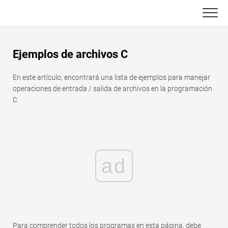
Skip
to
content
Principal
Ejemplos de archivos C
Funciones de Excel
En este artículo, encontrará una lista de ejemplos para manejar
C ++
Gráfico
operaciones de entrada / salida de archivos en la programación
C.
Consejos de Excel
DSA
Fórmula
Java
Glosario
ad
JavaScript
Atajos de teclado
Kotlin
Lecciones
Pitón
Para comprender todos los programas en esta página, debe
Noticias