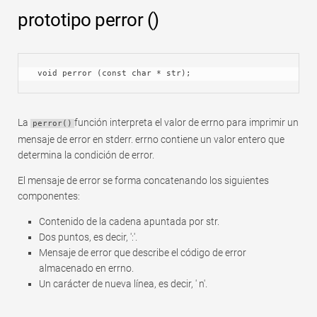
Rápido
prototipo perror ()
Tabla dinámica
TechTV
 void perror (const char * str);
La
función interpreta el valor de errno para imprimir un
perror()
mensaje de error en stderr. errno contiene un valor entero que
determina la condición de error.
El mensaje de error se forma concatenando los siguientes
componentes:
Contenido de la cadena apuntada por str.
Dos puntos, es decir, ':'.
Mensaje de error que describe el código de error
almacenado en errno.
Un carácter de nueva línea, es decir, ' n'.