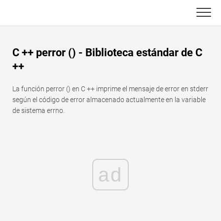
Skip
to
content
Principal
C ++ perror () - Biblioteca estándar de C
Funciones de Excel
++
C ++
Gráfico
La función perror () en C ++ imprime el mensaje de error en stderr
según el código de error almacenado actualmente en la variable
Consejos de Excel
DSA
de sistema errno.
Fórmula
Java
Glosario
JavaScript
ad
Atajos de teclado
Kotlin
Lecciones
Pitón
Noticias