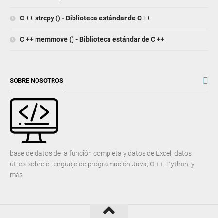
C ++ strcpy () - Biblioteca estándar de C ++
C ++ memmove () - Biblioteca estándar de C ++
SOBRE NOSOTROS
base de datos de la función completa y datos de Excel, datos
útiles sobre el lenguaje de programación Java, C ++, Python, y
más