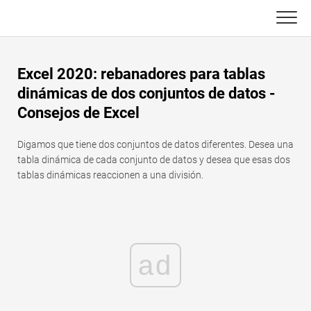
Skip
to
content
Principal
Excel 2020: rebanadores para tablas
Funciones de Excel
dinámicas de dos conjuntos de datos -
Consejos de Excel
C ++
Gráfico
Digamos que tiene dos conjuntos de datos diferentes. Desea una
Consejos de Excel
DSA
tabla dinámica de cada conjunto de datos y desea que esas dos
tablas dinámicas reaccionen a una división.
Fórmula
Java
Glosario
JavaScript
Atajos de teclado
ad
Kotlin
Lecciones
Pitón
Noticias