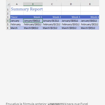
Envuelva la fórmula anterior
para que Excel
=INDIRECT()