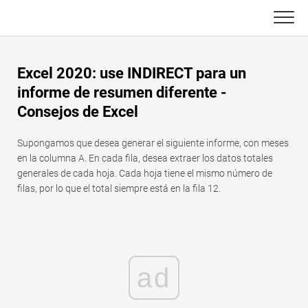
Skip
to
content
Principal
Excel 2020: use INDIRECT para un
Funciones de Excel
informe de resumen diferente -
Consejos de Excel
C ++
Gráfico
Supongamos que desea generar el siguiente informe, con meses
Consejos de Excel
DSA
en la columna A. En cada fila, desea extraer los datos totales
generales de cada hoja. Cada hoja tiene el mismo número de
Fórmula
Java
filas, por lo que el total siempre está en la fila 12.
Glosario
JavaScript
Atajos de teclado
Kotlin
ad
Lecciones
Pitón
Noticias