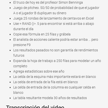
El truco de hoy es del profesor Simon Benninga
Juego de pitcheo. 50/50 de probabilidad de que el jugador
A o el jugador B dupliquen su dinero
Juega 25 rondas de lanzamiento de centavos en Excel
Use = RAND ()>. 5 para encontrar si está arriba o abajo
durante el día
Copie esa fórmula en 25 filas y grábela
El analista de acciones caliente podría estar arriba … pero
presione F9
Los resultados pasados ​​no son garantía de rendimientos
futuros
Expanda la hoja de trabajo a 250 filas para modelar un año
completo
Agrega estadísticas sobre ese año
La celda de la esquina más importante estará en blanco
La celda de entrada de la fila está en blanco
La celda de entrada de la columna es cualquier celda en
blanco
La tabla resultante modela 30 años de resultados
Transcripción del video