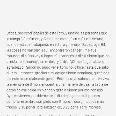
Sabes, pre-vendí copias de este libro, y una de las personas que
lo compró fue Simon, y Simon me escribió en el último verano
cuando estaba trabajando en el libro y me dijo: "Sabes, oye, Bill,
las cosas no van bien aquí, encontraron cáncer ". Y él fue
rotundo, dijo: "No voy a lograrlo". Entonces le dije a Simon que iba
a incluir este consejo en el libro, y él dijo: "¡Oh, sería genial, te lo
agradezco!" Simon no pudo ver el libro, no lo hice hasta que salió
el libro. Entonces, gracias a mi amigo Simon Benninga, quien nos
dio este truco realmente genial. Entonces, ya sabes, mantén viva
la memoria de Simon, encuentra una manera de usar la tabla de
datos de esa celda en blanco y grita a Simon por ese consejo.
Oye, es viernes, posiblemente el día de pago para ti, puedes
comprar este libro completo con Simons truco y muchos más
trucos, $ 10 por el libro electrónico, $ 25 por el libro impreso.