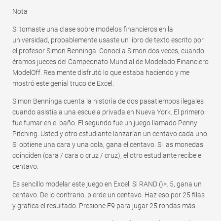
Rápido
Nota
Tabla dinámica
Si tomaste una clase sobre modelos financieros en la
universidad, probablemente usaste un libro de texto escrito por
TechTV
el profesor Simon Benninga. Conocí a Simon dos veces, cuando
éramos jueces del Campeonato Mundial de Modelado Financiero
ModelOff. Realmente disfrutó lo que estaba haciendo y me
mostró este genial truco de Excel.
Simon Benninga cuenta la historia de dos pasatiempos ilegales
cuando asistía a una escuela privada en Nueva York. El primero
fue fumar en el baño. El segundo fue un juego llamado Penny
Pitching. Usted y otro estudiante lanzarían un centavo cada uno.
Si obtiene una cara y una cola, gana el centavo. Si las monedas
coinciden (cara / cara o cruz / cruz), el otro estudiante recibe el
centavo.
Es sencillo modelar este juego en Excel. Si RAND ()>. 5, gana un
centavo. De lo contrario, pierde un centavo. Haz eso por 25 filas
y grafica el resultado. Presione F9 para jugar 25 rondas más.