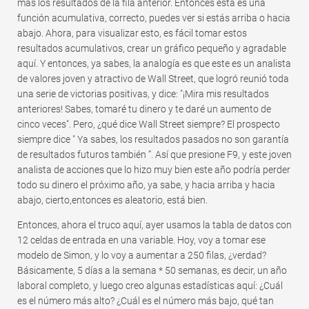
más los resultados de la fila anterior. Entonces esta es una
función acumulativa, correcto, puedes ver si estás arriba o hacia
abajo. Ahora, para visualizar esto, es fácil tomar estos
resultados acumulativos, crear un gráfico pequeño y agradable
aquí. Y entonces, ya sabes, la analogía es que este es un analista
de valores joven y atractivo de Wall Street, que logró reunió toda
una serie de victorias positivas, y dice: "¡Mira mis resultados
anteriores! Sabes, tomaré tu dinero y te daré un aumento de
cinco veces". Pero, ¿qué dice Wall Street siempre? El prospecto
siempre dice " Ya sabes, los resultados pasados ​​no son garantía
de resultados futuros también ”. Así que presione F9, y este joven
analista de acciones que lo hizo muy bien este año podría perder
todo su dinero el próximo año, ya sabe, y hacia arriba y hacia
abajo, cierto,entonces es aleatorio, está bien.
Entonces, ahora el truco aquí, ayer usamos la tabla de datos con
12 celdas de entrada en una variable. Hoy, voy a tomar ese
modelo de Simon, y lo voy a aumentar a 250 filas, ¿verdad?
Básicamente, 5 días a la semana * 50 semanas, es decir, un año
laboral completo, y luego creo algunas estadísticas aquí: ¿Cuál
es el número más alto? ¿Cuál es el número más bajo, qué tan