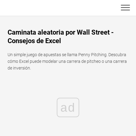
Skip
to
content
Principal
Caminata aleatoria por Wall Street -
Funciones de Excel
Consejos de Excel
C ++
Gráfico
Un simple juego de apuestas se llama Penny Pitching. Descubra
cómo Excel puede modelar una carrera de pitcheo o una carrera
Consejos de Excel
DSA
de inversión.
Fórmula
Java
Glosario
JavaScript
ad
Atajos de teclado
Kotlin
Lecciones
Pitón
Noticias