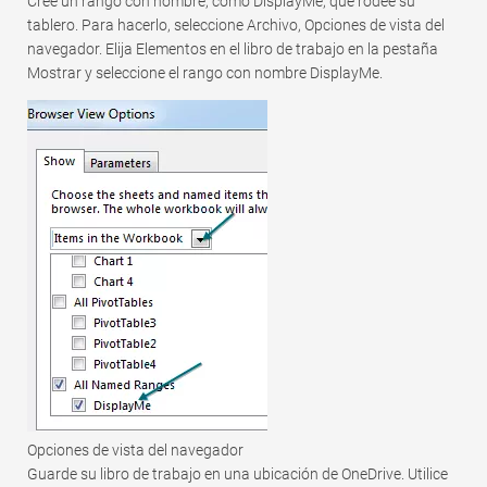
Cree un rango con nombre, como DisplayMe, que rodee su
Rápido
tablero. Para hacerlo, seleccione Archivo, Opciones de vista del
Tabla dinámica
navegador. Elija Elementos en el libro de trabajo en la pestaña
Mostrar y seleccione el rango con nombre DisplayMe.
TechTV
Opciones de vista del navegador
Guarde su libro de trabajo en una ubicación de OneDrive. Utilice