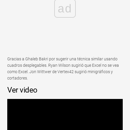
ad
Gracias a Ghaleb Bakri por sugerir una técnica similar usando
cuadros desplegables. Ryan Wilson sugirió que Excel no se vea
como Excel. Jon Wittwer de Vertex42 sugirió minigráficos y
cortadores.
Ver video