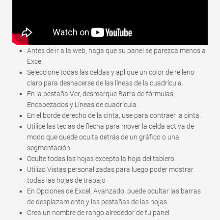
Antes de ir a la web, haga que su panel se parezca menos a
Excel
Seleccione todas las celdas y aplique un color de relleno
claro para deshacerse de las líneas de la cuadrícula.
En la pestaña Ver, desmarque Barra de fórmulas,
Encabezados y Líneas de cuadrícula.
En el borde derecho de la cinta, use para contraer la cinta.
Utilice las teclas de flecha para mover la celda activa de
modo que quede oculta detrás de un gráfico o una
segmentación.
Oculte todas las hojas excepto la hoja del tablero.
Utilizo Vistas personalizadas para luego poder mostrar
todas las hojas de trabajo
En Opciones de Excel, Avanzado, puede ocultar las barras
de desplazamiento y las pestañas de las hojas.
Crea un nombre de rango alrededor de tu panel