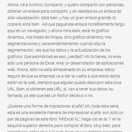
Ahora, iré a Archivo, Compartir, y quiero compartir con personas,
obtener un enlace para compartir, y en realidad es un enlace de
solo visualización, está bien, y hay un gran enlace grande, lo
copiaré, está bien . Así que pegué ese enlace increíblemente largo
aquí en un navegador, y ahora mira esto, está mi gráfico
dinámico, mis líneas de chispa, otro gráfico dinámico, mis
segmentaciones y, sorprendentemente, cuando elijo la
segmentación, ves que los datos y la actualización de los
gráficos. Qué asombroso es eso, ¿verdad? Ahí lo tienes, no eres
solo una persona de Excel, eres un desarrollador de aplicaciones
web. Ahora, esto no está almacenado en su empresa, estoy
seguro de que su empresa va a dar la vuelta a que estos datos
están en la web, siempre que alguien pueda descubrir esta loca
URL. Bien, si obtienen esa URL, sí, van a tener sus datos, su
llamada, ya sea que sea un factor decisivo o no.
¿Quieres una forma de impresionar al jefe? Ah, toda esta serie,
esta es una excelente manera de impresionar al jefe, son solo un
par de páginas de este libro "MrExcel XL", haga clic en la "i" en la
esquina superior derecha para comprar el libro. Muy bien, para
recapitular: antes de ir a la web, haga que su tablero se parezca