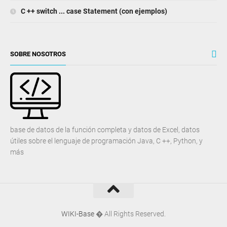
C ++ switch ... case Statement (con ejemplos)
SOBRE NOSOTROS
base de datos de la función completa y datos de Excel, datos
útiles sobre el lenguaje de programación Java, C ++, Python, y
más
WIKI-Base
� All Rights Reserved.