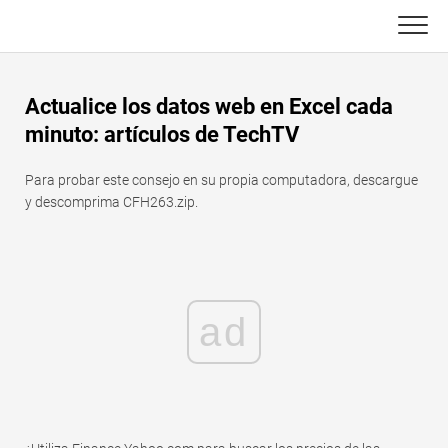
Skip
to
content
Principal
Actualice los datos web en Excel cada
Funciones de Excel
minuto: artículos de TechTV
C ++
Gráfico
Para probar este consejo en su propia computadora, descargue
y descomprima CFH263.zip.
Consejos de Excel
DSA
Fórmula
Java
Glosario
ad
JavaScript
Atajos de teclado
Kotlin
Lecciones
Pitón
Noticias