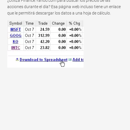
¿Utiliza Finance.Yahoo.com para buscar los precios de las
Rápido
acciones durante el día? Esa página web incluso tiene un enlace
Tabla dinámica
que le permitirá descargar los datos a una hoja de cálculo.
TechTV