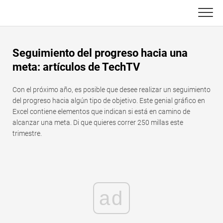
Skip
to
content
Principal
Seguimiento del progreso hacia una
Funciones de Excel
meta: artículos de TechTV
C ++
Gráfico
Con el próximo año, es posible que desee realizar un seguimiento
del progreso hacia algún tipo de objetivo. Este genial gráfico en
Consejos de Excel
DSA
Excel contiene elementos que indican si está en camino de
alcanzar una meta. Di que quieres correr 250 millas este
Fórmula
trimestre.
Java
Glosario
JavaScript
Atajos de teclado
Kotlin
ad
Lecciones
Pitón
Noticias