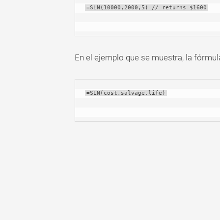
=SLN(10000,2000,5) // returns $1600
En el ejemplo que se muestra, la fórmula
=SLN(cost,salvage,life)