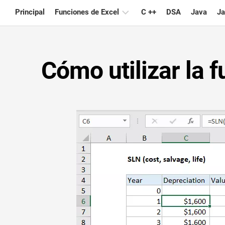
Skip
Principal
Funciones de Excel
C ++
DSA
Java
Ja
to
content
Gráfico
Cómo utilizar la 
Consejos
de
Excel
Fórmula
Glosario
Atajos
de
teclado
Lecciones
Noticias