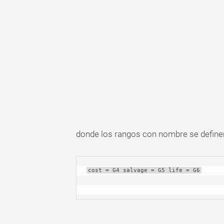
donde los rangos con nombre se definen
cost = G4 salvage = G5 life = G6