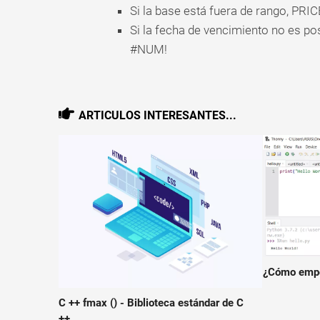
Si la base está fuera de rango, P
Si la fecha de vencimiento no es po
#NUM!
ARTICULOS INTERESANTES...
¿Cómo empe
C ++ fmax () - Biblioteca estándar de C
++