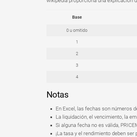
wikipedia proporciona una explicación d
Base
0 u omitido
1
2
3
4
Notas
En Excel, las fechas son números de
La liquidación, el vencimiento, la e
Si alguna fecha no es válida, PRI
¡La tasa y el rendimiento deben se