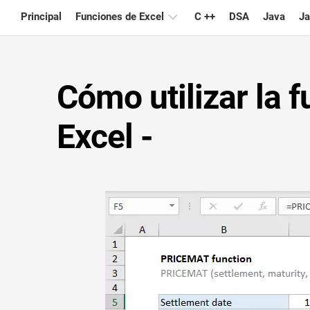
Skip
Principal
Funciones de Excel
C ++
DSA
Java
Ja
to
content
Gráfico
Cómo utilizar la
Consejos
de
Excel
Excel -
Fórmula
Glosario
Atajos
de
teclado
Lecciones
Noticias