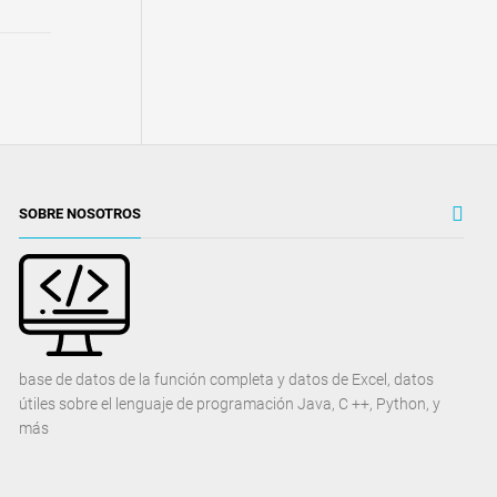
SOBRE NOSOTROS
base de datos de la función completa y datos de Excel, datos
útiles sobre el lenguaje de programación Java, C ++, Python, y
más