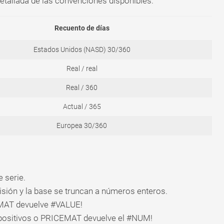
etallada de las convenciones disponibles.
Recuento de días
Estados Unidos (NASD) 30/360
Real / real
Real / 360
Actual / 365
Europea 30/360
 serie.
misión y la base se truncan a números enteros.
CEMAT devuelve #VALUE!
r positivos o PRICEMAT devuelve el #NUM!