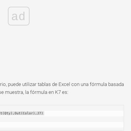
ad
ario, puede utilizar tablas de Excel con una fórmula basada
se muestra, la fórmula en K7 es:
ut(Qty),Out(Color),J7)