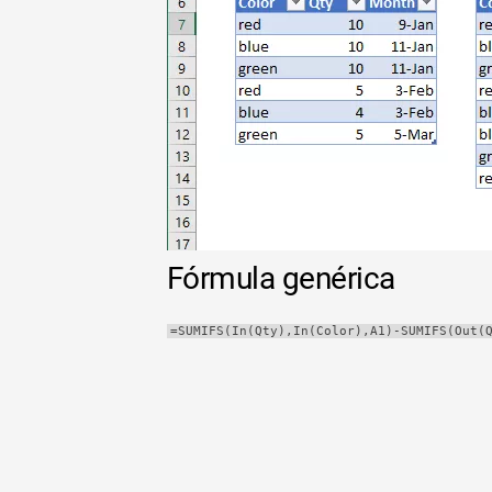
Tabla
dinámica
TechTV
Fórmula genérica
=SUMIFS(In(Qty),In(Color),A1)-SUMIFS(Out(