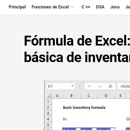
Skip
Principal
Funciones de Excel
C ++
DSA
Java
Ja
to
content
Gráfico
Fórmula de Excel
Consejos
de
Excel
básica de inventar
Fórmula
Glosario
Atajos
de
teclado
Lecciones
Noticias