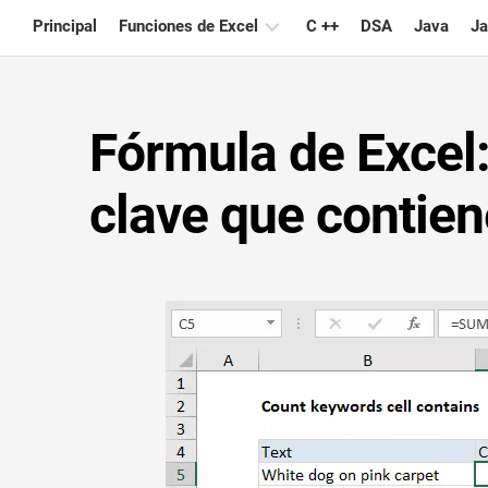
Skip
Principal
Funciones de Excel
C ++
DSA
Java
Ja
to
content
Gráfico
Fórmula de Excel:
Consejos
de
Excel
clave que contiene
Fórmula
Glosario
Atajos
de
teclado
Lecciones
Noticias