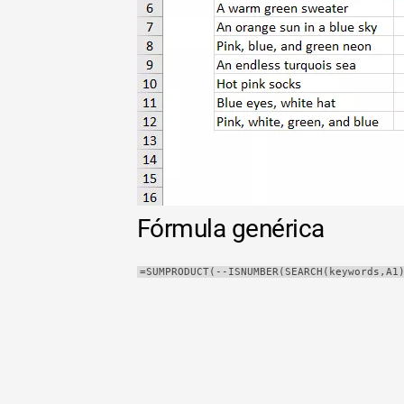
Tabla
dinámica
TechTV
Fórmula genérica
=SUMPRODUCT(--ISNUMBER(SEARCH(keywords,A1