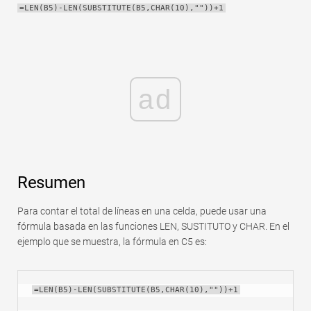
=LEN(B5)-LEN(SUBSTITUTE(B5,CHAR(10),""))+1
Rápido
Tabla dinámica
TechTV
ad
Resumen
Para contar el total de líneas en una celda, puede usar una
fórmula basada en las funciones LEN, SUSTITUTO y CHAR. En el
ejemplo que se muestra, la fórmula en C5 es:
=LEN(B5)-LEN(SUBSTITUTE(B5,CHAR(10),""))+1