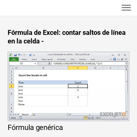
Skip
to
content
Principal
Fórmula de Excel: contar saltos de línea
Funciones de Excel
en la celda -
C ++
Gráfico
Consejos de Excel
DSA
Fórmula
Java
Glosario
JavaScript
Atajos de teclado
Kotlin
Lecciones
Fórmula genérica
Pitón
Noticias