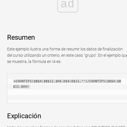
ad
Resumen
Este ejemplo ilustra una forma de resumir los datos de finalización
del curso utilizando un criterio, en este caso "grupo". En el ejemplo qu
se muestra, la fórmula en I4 es:
=COUNTIFS($B$4:$B$11,$H4,D$4:D$11,"")/COUNTIFS($B$4:$B
$11,$H4)
Explicación