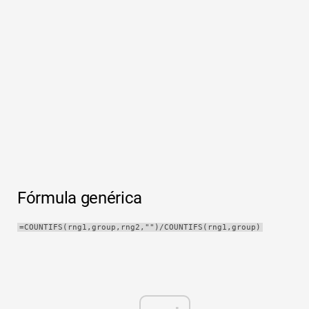
Rápido
Tabla dinámica
TechTV
Fórmula genérica
=COUNTIFS(rng1,group,rng2,"")/COUNTIFS(rng1,group)