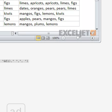
" "&E1)," ",", ")
ad