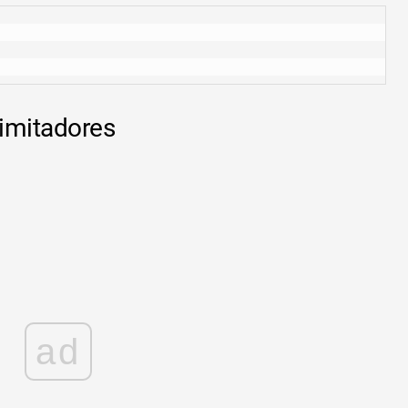
limitadores
ad