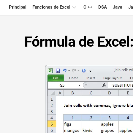
Skip
Principal
Funciones de Excel
C ++
DSA
Java
Ja
to
content
Gráfico
Fórmula de Excel:
Consejos
de
Excel
Fórmula
Glosario
Atajos
de
teclado
Lecciones
Noticias