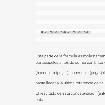
B5&" "&C5&" "&D5&" "&E5&" "&F5
Esta parte de la fórmula es molestamen
portapapeles antes de comenzar. Entonc
(hacer clic) (pegar) (hacer clic) (pegar) 
hasta llegar a la última referencia de ce
El resultado de esta concatenación (a
esta: