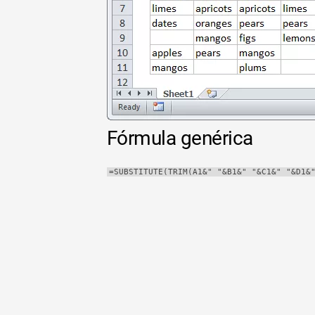
Tabla
dinámica
TechTV
Fórmula genérica
=SUBSTITUTE(TRIM(A1&" "&B1&" "&C1&" "&D1&