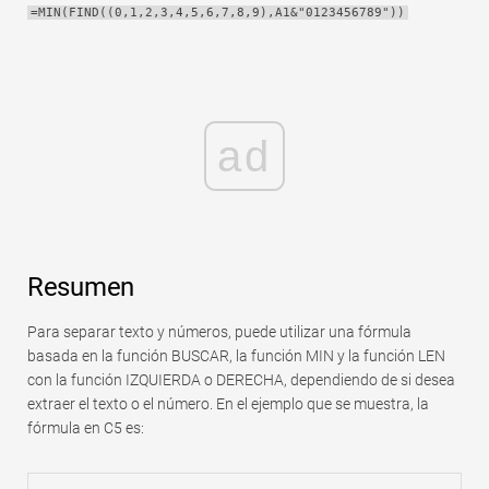
=MIN(FIND((0,1,2,3,4,5,6,7,8,9),A1&"0123456789"))
Rápido
Tabla dinámica
TechTV
ad
Resumen
Para separar texto y números, puede utilizar una fórmula
basada en la función BUSCAR, la función MIN y la función LEN
con la función IZQUIERDA o DERECHA, dependiendo de si desea
extraer el texto o el número. En el ejemplo que se muestra, la
fórmula en C5 es: