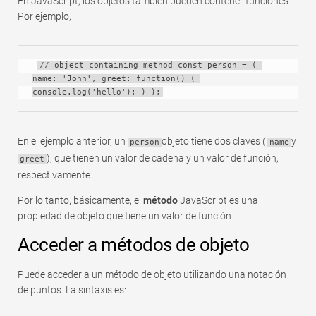
En JavaScript, los objetos también pueden contener funciones.
Rápido
Por ejemplo,
Tabla dinámica
TechTV
// object containing method const person = ( 
name: 'John', greet: function() ( 
console.log('hello'); ) );
En el ejemplo anterior, un
objeto tiene dos claves (
y
person
name
), que tienen un valor de cadena y un valor de función,
greet
respectivamente.
Por lo tanto, básicamente, el
método
JavaScript es una
propiedad de objeto que tiene un valor de función.
Acceder a métodos de objeto
Puede acceder a un método de objeto utilizando una notación
de puntos. La sintaxis es: