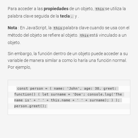
Para acceder a las
propiedades
de un objeto,
se utiliza la
this
palabra clave seguida de la
tecla
y .
.
Nota
: En JavaScript, la
palabra clave cuando se usa con el
this
método del objeto se refiere al objeto.
está vinculado a un
this
objeto.
Sin embargo, la función dentro de un objeto puede acceder a su
variable de manera similar a como lo haría una función normal.
Por ejemplo,
const person = ( name: 'John', age: 30, greet: 
function() ( let surname = 'Doe'; console.log('The 
name is' + ' ' + this.name + ' ' + surname); ) ); 
person.greet();