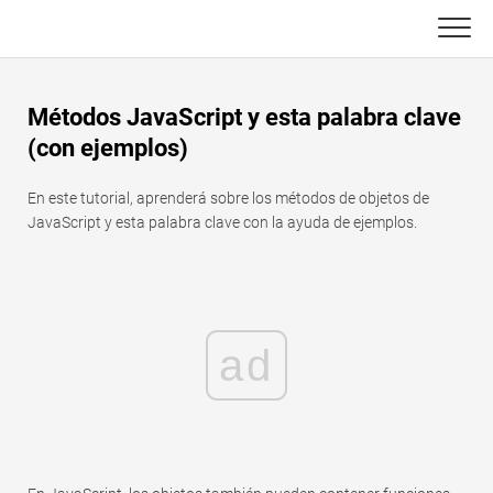
Skip
to
content
Principal
Métodos JavaScript y esta palabra clave
Funciones de Excel
(con ejemplos)
C ++
Gráfico
En este tutorial, aprenderá sobre los métodos de objetos de
JavaScript y esta palabra clave con la ayuda de ejemplos.
Consejos de Excel
DSA
Fórmula
Java
Glosario
ad
JavaScript
Atajos de teclado
Kotlin
Lecciones
Pitón
Noticias