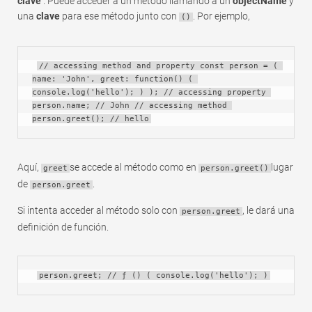
clave
. Puede acceder a un método llamando a un
objectName
y
una
clave
para ese método junto con
. Por ejemplo,
()
// accessing method and property const person = ( 
name: 'John', greet: function() ( 
console.log('hello'); ) ); // accessing property 
person.name; // John // accessing method 
person.greet(); // hello
Aquí,
se accede al método como en
lugar
greet
person.greet()
de
.
person.greet
Si intenta acceder al método solo con
, le dará una
person.greet
definición de función.
person.greet; // ƒ () ( console.log('hello'); )