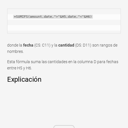
=SUMIFS(amount,date,">"&H5,date,"<"&H6)
donde la
fecha
(C5: C11) y la
cantidad
(D5: D11) son rangos de
nombres.
Esta fórmula suma las cantidades en la columna D para fechas
entre H5 y H6.
Explicación