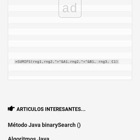
ad
=SUMIFS(rng1,rng2,">"&A1,rng2,"<"&B1, rng3, C1)
ARTICULOS INTERESANTES...
Método Java binarySearch ()
Algoritmos Java