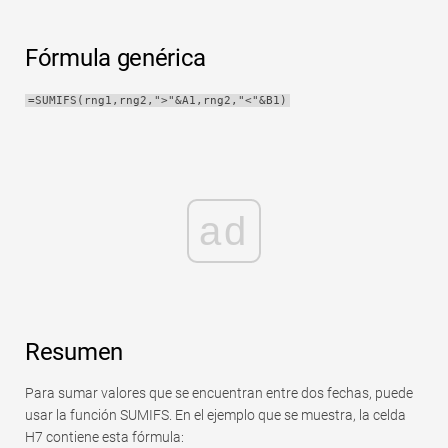
Rápido
Tabla dinámica
Fórmula genérica
TechTV
=SUMIFS(rng1,rng2,">"&A1,rng2,"<"&B1)
ad
Resumen
Para sumar valores que se encuentran entre dos fechas, puede
usar la función SUMIFS. En el ejemplo que se muestra, la celda
H7 contiene esta fórmula: