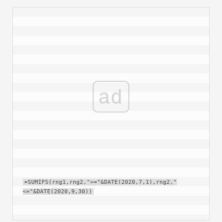
ad
=SUMIFS(rng1,rng2,">="&DATE(2020,7,1),rng2,"
<="&DATE(2020,9,30))