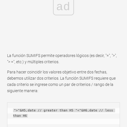
ad
La función SUMIFS permite operadores lógicos (es decir, "=", ">",
"> =", etc.) y múltiples criterios.
Para hacer coincidir los valores objetivo entre dos fechas,
debemos utilizar dos criterios. La función SUMIFS requiere que
cada criterio se ingrese como un par de criterios / rango de la
siguiente manera:
">"&H5,date // greater than H5 "<"&H6,date // less 
than H6