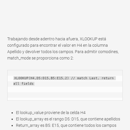
Trabajando desde adentro hacia afuera, XLOOKUP está
configurado para encontrar el valor en H4 en la columna
Apellido y devolver todos los campos. Para admitir comodines,
match_mode se proporciona como 2:
XLOOKUP(H4,D5:D15,B5:E15,2) // match Last, return 
all fields
El lookup_value proviene de la celda H4
El lookup_array es el rango D5: D15, que contiene apellidos
Return_array es B5: E15, que contiene todos los campos