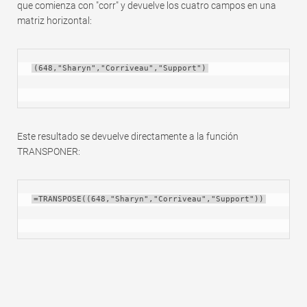
que comienza con "corr" y devuelve los cuatro campos en una
matriz horizontal:
(648,"Sharyn","Corriveau","Support")
Este resultado se devuelve directamente a la función
TRANSPONER:
=TRANSPOSE((648,"Sharyn","Corriveau","Support"))