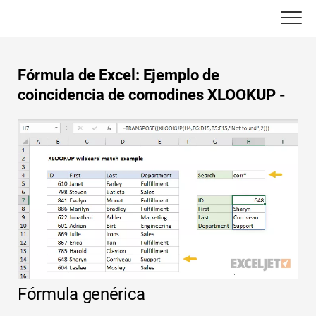
Skip
to
content
Principal
Fórmula de Excel: Ejemplo de
Funciones de Excel
coincidencia de comodines XLOOKUP -
C ++
Gráfico
Consejos de Excel
DSA
Fórmula
Java
Glosario
JavaScript
Atajos de teclado
Kotlin
Lecciones
Fórmula genérica
Pitón
Noticias