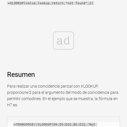
=XLOOKUP(value,lookup,return,"not found",2)
Rápido
Tabla dinámica
TechTV
ad
Resumen
Para realizar una coincidencia parcial con XLOOKUP,
proporcione 2 para el argumento del modo de coincidencia para
permitir comodines. En el ejemplo que se muestra, la fórmula en
H7 es:
=TRANSPOSE((XLOOKUP(H4,D5:D15,B5:E15,"Not 