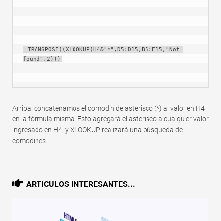
=TRANSPOSE((XLOOKUP(H4&"*",D5:D15,B5:E15,"Not 
found",2)))
Arriba, concatenamos el comodín de asterisco (*) al valor en H4
en la fórmula misma. Esto agregará el asterisco a cualquier valor
ingresado en H4, y XLOOKUP realizará una búsqueda de
comodines.
ARTICULOS INTERESANTES...