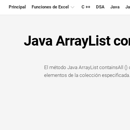
Skip
Principal
Funciones de Excel
C ++
DSA
Java
Ja
to
content
Gráfico
Java ArrayList con
Consejos
de
Excel
Fórmula
El método Java ArrayList containsAll () 
Glosario
elementos de la colección especificada
Atajos
de
teclado
Lecciones
Noticias