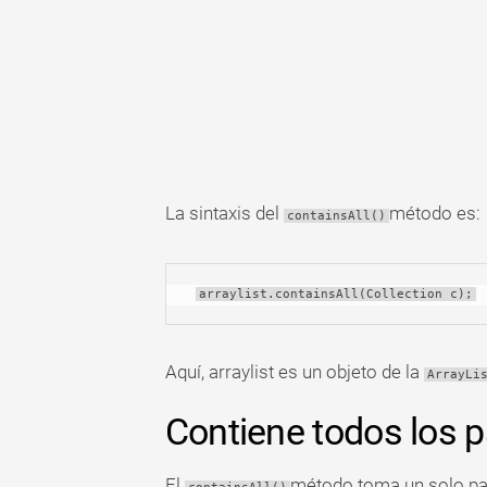
Tabla
dinámica
TechTV
La sintaxis del
método es:
containsAll()
arraylist.containsAll(Collection c);
Aquí, arraylist es un objeto de la
ArrayLi
Contiene todos los 
El
método toma un solo pa