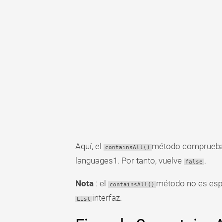
Aquí, el
método comprueba 
containsAll()
languages1. Por tanto, vuelve
.
false
Nota
: el
método no es espe
containsAll()
interfaz.
List