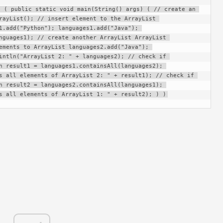
 ( public static void main(String() args) ( // create an 
rayList(); // insert element to the ArrayList 
1.add("Python"); languages1.add("Java"); 
nguages1); // create another ArrayList ArrayList 
ements to ArrayList languages2.add("Java"); 
intln("ArrayList 2: " + languages2); // check if 
n result1 = languages1.containsAll(languages2); 
s all elements of ArrayList 2: " + result1); // check if 
n result2 = languages2.containsAll(languages1); 
s all elements of ArrayList 1: " + result2); ) )