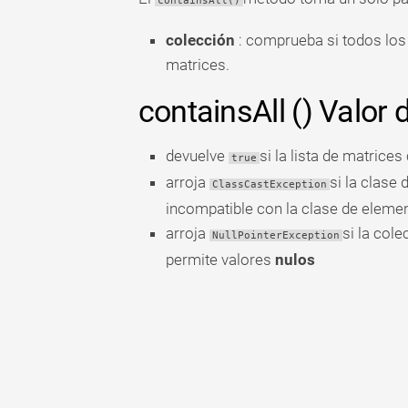
containsAll()
colección
: comprueba si todos los 
matrices.
containsAll () Valor 
devuelve
si la lista de matrice
true
arroja
si la clase
ClassCastException
incompatible con la clase de eleme
arroja
si la col
NullPointerException
permite valores
nulos