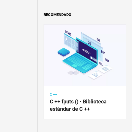
RECOMENDADO
C ++
C ++ fputs () - Biblioteca
estándar de C ++