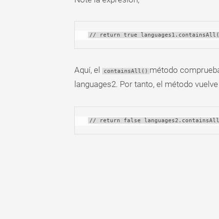
// return true languages1.containsAll
Aquí, el
método comprueba 
containsAll()
languages2. Por tanto, el método vuelv
// return false languages2.containsAl