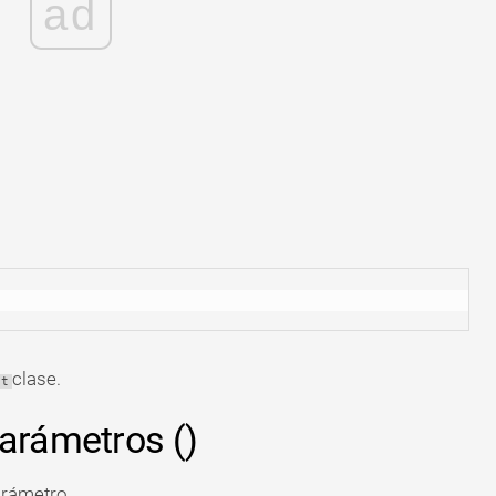
ad
clase.
st
parámetros ()
rámetro.