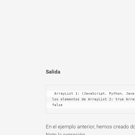
Salida
 ArrayList 1: (JavaScript, Python, Java) ArrayList 2: (Java, Python) ArrayList 1 contiene todos 
los elementos de ArrayList 2: true Arra
false
En el ejemplo anterior, hemos creado d
Note la expresión,