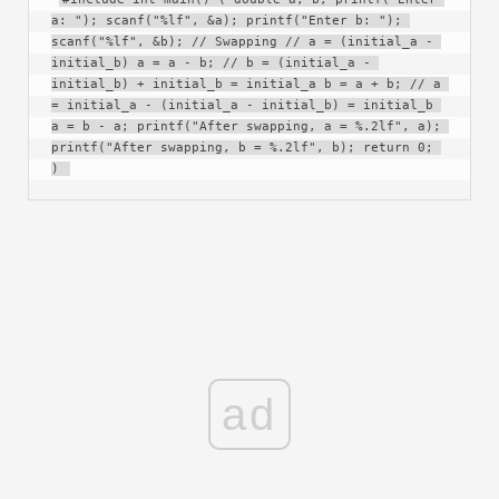
a: "); scanf("%lf", &a); printf("Enter b: "); 
scanf("%lf", &b); // Swapping // a = (initial_a - 
initial_b) a = a - b; // b = (initial_a - 
initial_b) + initial_b = initial_a b = a + b; // a 
= initial_a - (initial_a - initial_b) = initial_b 
a = b - a; printf("After swapping, a = %.2lf", a); 
printf("After swapping, b = %.2lf", b); return 0; 
) 
ad