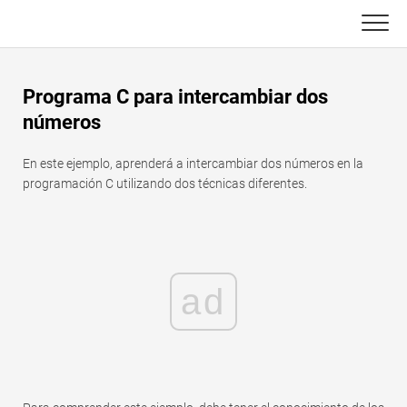
Skip
to
content
Principal
Programa C para intercambiar dos
Funciones de Excel
números
C ++
Gráfico
En este ejemplo, aprenderá a intercambiar dos números en la
programación C utilizando dos técnicas diferentes.
Consejos de Excel
DSA
Fórmula
Java
Glosario
ad
JavaScript
Atajos de teclado
Kotlin
Lecciones
Pitón
Noticias