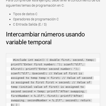
Para comprender este ejemplo, debe tener el conocimiento de los
Rápido
siguientes temas de programación en C:
Tabla dinámica
Tipos de datos C
Operadores de programación C
TechTV
C Entrada Salida (E / S)
Intercambiar números usando
variable temporal
#include int main() ( double first, second, temp; 
printf("Enter first number: "); scanf("%lf", 
&first); printf("Enter second number: "); 
scanf("%lf", &second); // Value of first is 
assigned to temp temp = first; // Value of second 
is assigned to first first = second; // Value of 
temp (initial value of first) is assigned to 
second second = temp; printf("After swapping, 
firstNumber = %.2lf", first); printf("After 
swapping, secondNumber = %.2lf", second); return 
0; ) 