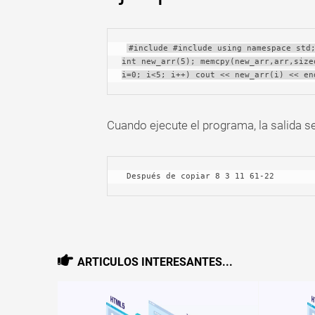
#include #include using namespace std;
int new_arr(5); memcpy(new_arr,arr,size
i=0; i<5; i++) cout << new_arr(i) << en
Cuando ejecute el programa, la salida se
 Después de copiar 8 3 11 61-22
ARTICULOS INTERESANTES...