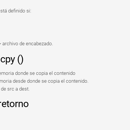
tá definido si:
"> archivo de encabezado.
py ()
memoria donde se copia el contenido
emoria desde donde se copia el contenido.
de src a dest.
retorno