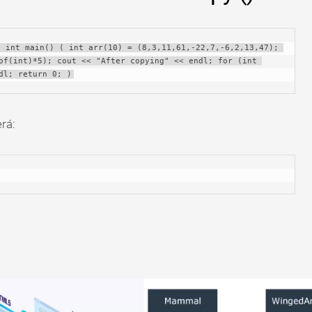
 int main() ( int arr(10) = (8,3,11,61,-22,7,-6,2,13,47); 
of(int)*5); cout << "After copying" << endl; for (int 
dl; return 0; )
rá: