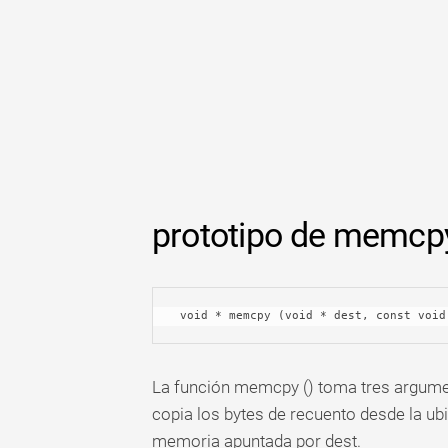
Tabla
dinámica
TechTV
prototipo de memcpy
 void * memcpy (void * dest, const voi
La función memcpy () toma tres argument
copia los bytes de recuento desde la ub
memoria apuntada por dest.