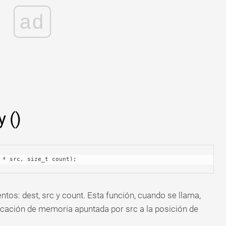
ad
 ()
d * src, size_t count);
os: dest, src y count. Esta función, cuando se llama,
icación de memoria apuntada por src a la posición de