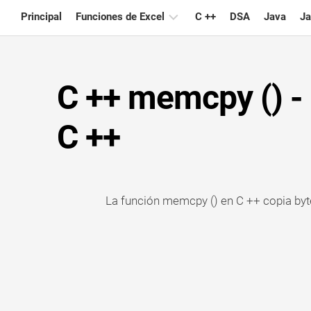
Skip
Principal
Funciones de Excel
C ++
DSA
Java
Ja
to
content
Gráfico
C ++ memcpy () - 
Consejos
de
Excel
C ++
Fórmula
Glosario
La función memcpy () en C ++ copia byte
Atajos
de
teclado
Lecciones
Noticias