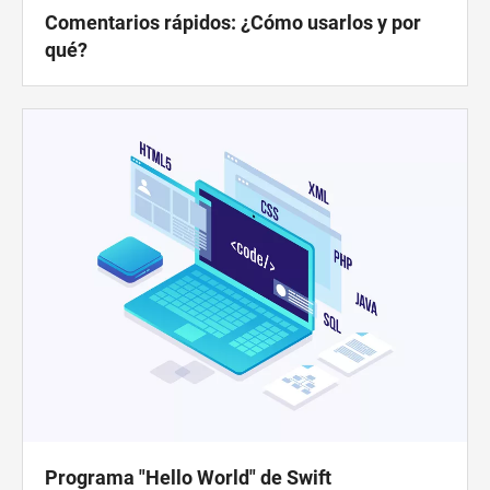
Comentarios rápidos: ¿Cómo usarlos y por
Rápido
Tabla dinámica
qué?
TechTV
Programa "Hello World" de Swift