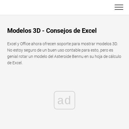
Skip
to
content
Principal
Modelos 3D - Consejos de Excel
Funciones de Excel
Excel y Office ahora ofrecen soporte para mostrar modelos 3D.
C ++
Gráfico
No estoy seguro de un buen uso contable para esto, pero es
genial rotar un modelo del Asteroide Bennu en su hoja de cálculo
de Excel.
Consejos de Excel
DSA
Fórmula
Java
Glosario
JavaScript
ad
Atajos de teclado
Kotlin
Lecciones
Pitón
Noticias