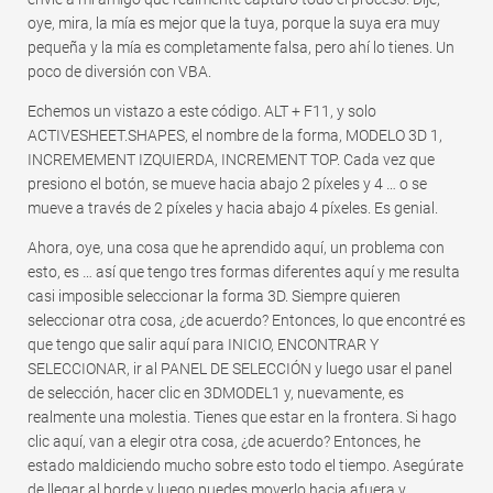
oye, mira, la mía es mejor que la tuya, porque la suya era muy
pequeña y la mía es completamente falsa, pero ahí lo tienes. Un
poco de diversión con VBA.
Echemos un vistazo a este código. ALT + F11, y solo
ACTIVESHEET.SHAPES, el nombre de la forma, MODELO 3D 1,
INCREMEMENT IZQUIERDA, INCREMENT TOP. Cada vez que
presiono el botón, se mueve hacia abajo 2 píxeles y 4 … o se
mueve a través de 2 píxeles y hacia abajo 4 píxeles. Es genial.
Ahora, oye, una cosa que he aprendido aquí, un problema con
esto, es … así que tengo tres formas diferentes aquí y me resulta
casi imposible seleccionar la forma 3D. Siempre quieren
seleccionar otra cosa, ¿de acuerdo? Entonces, lo que encontré es
que tengo que salir aquí para INICIO, ENCONTRAR Y
SELECCIONAR, ir al PANEL DE SELECCIÓN y luego usar el panel
de selección, hacer clic en 3DMODEL1 y, nuevamente, es
realmente una molestia. Tienes que estar en la frontera. Si hago
clic aquí, van a elegir otra cosa, ¿de acuerdo? Entonces, he
estado maldiciendo mucho sobre esto todo el tiempo. Asegúrate
de llegar al borde y luego puedes moverlo hacia afuera y