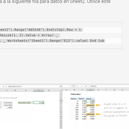
á a la siguiente fila para datos en Sheet2. Utilice este
eet2").Range("A65536").End(xlUp).Row + 1 
Resize(1, 2).Value = Array( _ 
, _ Worksheets("Sheet1").Range("E12").value) End Sub