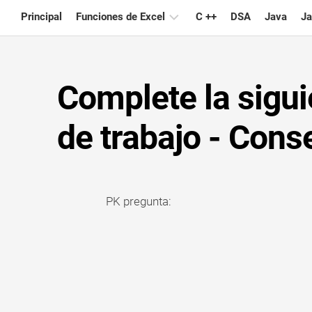
Skip
Principal
Funciones de Excel
C ++
DSA
Java
Ja
to
content
Gráfico
Complete la siguie
Consejos
de
Excel
de trabajo - Cons
Fórmula
Glosario
PK pregunta:
Atajos
de
teclado
Lecciones
Noticias