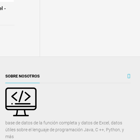
l -
SOBRE NOSOTROS
base de datos de la función completa y datos de Excel, datos
útiles sobre el lenguaje de programación Java, C ++, Python, y
más