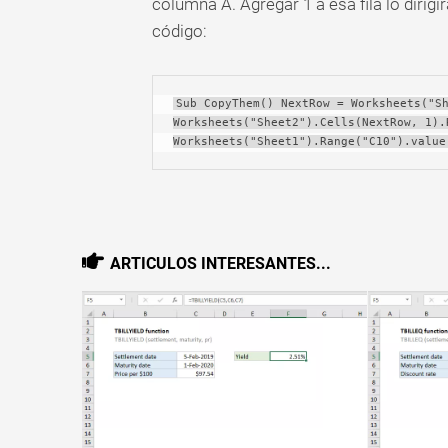
columna A. Agregar 1 a esa fila lo dirigir
código:
Sub CopyThem() NextRow = Worksheets("Sh
Worksheets("Sheet2").Cells(NextRow, 1).
Worksheets("Sheet1").Range("C10").value
ARTICULOS INTERESANTES...