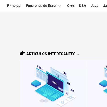
Skip
Principal
Funciones de Excel
C ++
DSA
Java
Ja
to
content
Gráfico
Consejos
de
Excel
Fórmula
ARTICULOS INTERESANTES...
Glosario
Atajos
de
teclado
Lecciones
Noticias