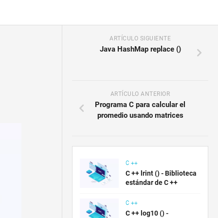
ARTÍCULO SIGUIENTE
Java HashMap replace ()
ARTÍCULO ANTERIOR
Programa C para calcular el
promedio usando matrices
C ++
C ++ lrint () - Biblioteca
estándar de C ++
C ++
C ++ log10 () -