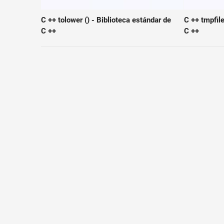
Tabla
dinámica
C ++ tolower () - Biblioteca estándar de
C ++ tmpfile
C ++
C ++
TechTV