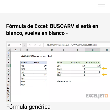
Skip
to
content
Principal
Fórmula de Excel: BUSCARV si está en
Funciones de Excel
blanco, vuelva en blanco -
C ++
Gráfico
Consejos de Excel
DSA
Fórmula
Java
Glosario
JavaScript
Atajos de teclado
Kotlin
Lecciones
Pitón
Fórmula genérica
Noticias