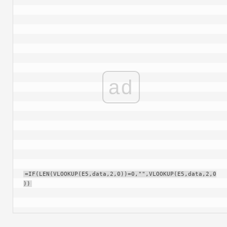
ad
=IF(LEN(VLOOKUP(E5,data,2,0))=0,"",VLOOKUP(E5,data,2,0
))