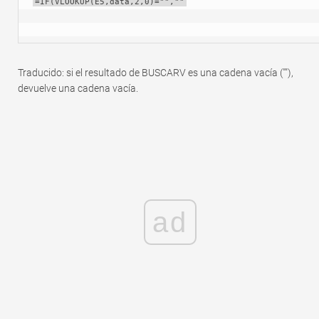
=IF(VLOOKUP(E5,data,2,0)="",""
Traducido: si el resultado de BUSCARV es una cadena vacía (""),
devuelve una cadena vacía.
ad