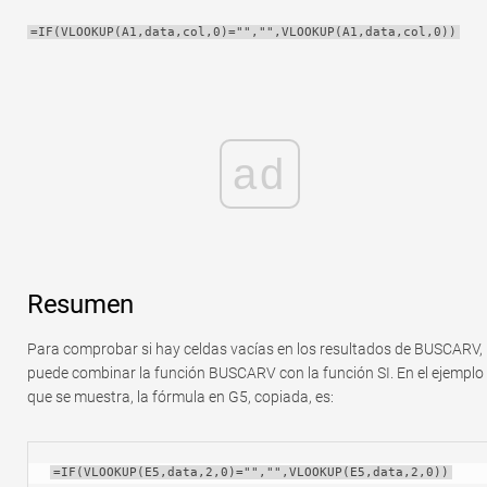
Rápido
=IF(VLOOKUP(A1,data,col,0)="","",VLOOKUP(A1,data,col,0))
Tabla dinámica
TechTV
ad
Resumen
Para comprobar si hay celdas vacías en los resultados de BUSCARV,
puede combinar la función BUSCARV con la función SI. En el ejemplo
que se muestra, la fórmula en G5, copiada, es:
=IF(VLOOKUP(E5,data,2,0)="","",VLOOKUP(E5,data,2,0))