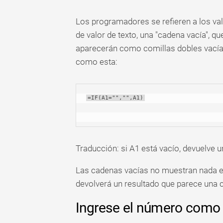
Los programadores se refieren a los val
de valor de texto, una "cadena vacía", qu
aparecerán como comillas dobles vacías
como esta:
=IF(A1="","",A1)
Traducción: si A1 está vacío, devuelve u
Las cadenas vacías no muestran nada en
devolverá un resultado que parece una c
Ingrese el número como 