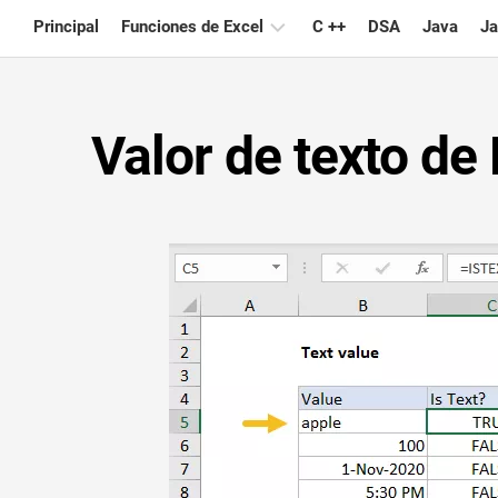
Skip
Principal
Funciones de Excel
C ++
DSA
Java
Ja
to
content
Gráfico
Valor de texto de 
Consejos
de
Excel
Fórmula
Glosario
Atajos
de
teclado
Lecciones
Noticias