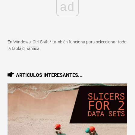
ad
Rápido
Tabla dinámica
TechTV
En Windows, Ctrl Shift * también funciona para seleccionar toda
la tabla dinámica
ARTICULOS INTERESANTES...