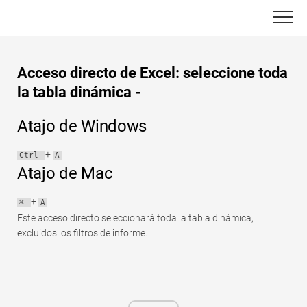
Skip
to
content
Principal
Acceso directo de Excel: seleccione toda
Funciones de Excel
la tabla dinámica -
C ++
Gráfico
Atajo de Windows
Consejos de Excel
DSA
+
Ctrl
A
Atajo de Mac
Fórmula
Java
+
⌘
A
Glosario
Este acceso directo seleccionará toda la tabla dinámica,
JavaScript
excluidos los filtros de informe.
Atajos de teclado
Kotlin
Lecciones
Pitón
Noticias