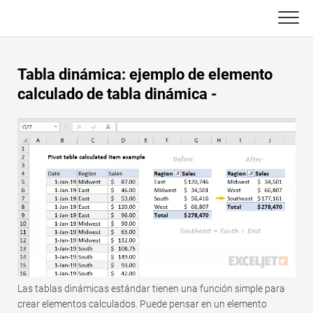
Skip
to
content
Principal
Tabla dinámica: ejemplo de elemento
Funciones de Excel
calculado de tabla dinámica -
C ++
Gráfico
Consejos de Excel
DSA
Fórmula
Java
Glosario
JavaScript
Atajos de teclado
Kotlin
Lecciones
Las tablas dinámicas estándar tienen una función simple para
Pitón
crear elementos calculados. Puede pensar en un elemento
Noticias