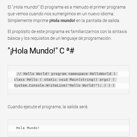
Rápido
El "¡Hola mundo!" El programa es a menudo el primer programa
Tabla dinámica
que vemos cuando nos sumergimos en un nuevo idioma.
Simplemente imprime
¡Hola mundo!
en la pantalla de salida.
TechTV
El propósito de este programa es familiarizarnos con la sintaxis
básica y los requisitos de un lenguaje de programación.
"¡Hola Mundo!" C ª#
// Hello World! program namespace HelloWorld ( 
class Hello ( static void Main(string() args) ( 
System.Console.WriteLine("Hello World!"); ) ) )
Cuando ejecute el programa, la salida será:
 Hola Mundo!