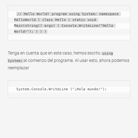
// Hello World! program using System; namespace 
HelloWorld ( class Hello ( static void 
Main(string() args) ( Console.WriteLine("Hello 
World!"); ) ) )
Tenga en cuenta que en este caso, hemos escrito
using
al comienzo del programa. Al usar esto, ahora podemos
System;
reemplazar
 System.Console.WriteLine ("¡Hola mundo!");