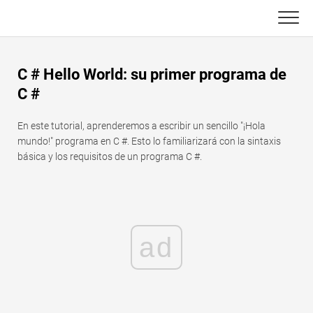
Skip
to
content
Principal
C # Hello World: su primer programa de
Funciones de Excel
C #
C ++
Gráfico
En este tutorial, aprenderemos a escribir un sencillo "¡Hola
mundo!" programa en C #. Esto lo familiarizará con la sintaxis
Consejos de Excel
DSA
básica y los requisitos de un programa C #.
Fórmula
Java
Glosario
JavaScript
ad
Atajos de teclado
Kotlin
Lecciones
Pitón
Noticias