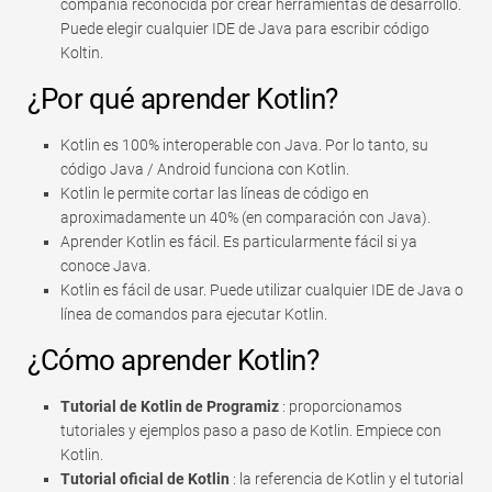
compañía reconocida por crear herramientas de desarrollo.
Rápido
Puede elegir cualquier IDE de Java para escribir código
Tabla dinámica
Koltin.
¿Por qué aprender Kotlin?
TechTV
Kotlin es 100% interoperable con Java. Por lo tanto, su
código Java / Android funciona con Kotlin.
Kotlin le permite cortar las líneas de código en
aproximadamente un 40% (en comparación con Java).
Aprender Kotlin es fácil. Es particularmente fácil si ya
conoce Java.
Kotlin es fácil de usar. Puede utilizar cualquier IDE de Java o
línea de comandos para ejecutar Kotlin.
¿Cómo aprender Kotlin?
Tutorial de Kotlin de Programiz
: proporcionamos
tutoriales y ejemplos paso a paso de Kotlin. Empiece con
Kotlin.
Tutorial oficial de Kotlin
: la referencia de Kotlin y el tutorial