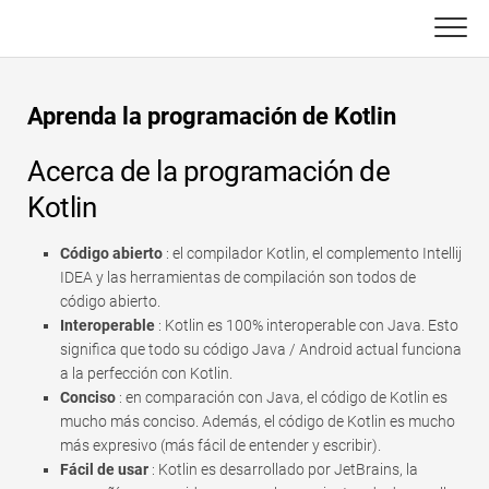
Skip
to
content
Principal
Aprenda la programación de Kotlin
Funciones de Excel
Acerca de la programación de
C ++
Gráfico
Kotlin
Consejos de Excel
DSA
Código abierto
: el compilador Kotlin, el complemento Intellij
IDEA y las herramientas de compilación son todos de
Fórmula
Java
código abierto.
Interoperable
: Kotlin es 100% interoperable con Java. Esto
Glosario
JavaScript
significa que todo su código Java / Android actual funciona
a la perfección con Kotlin.
Atajos de teclado
Conciso
: en comparación con Java, el código de Kotlin es
Kotlin
mucho más conciso. Además, el código de Kotlin es mucho
Lecciones
más expresivo (más fácil de entender y escribir).
Pitón
Fácil de usar
: Kotlin es desarrollado por JetBrains, la
Noticias