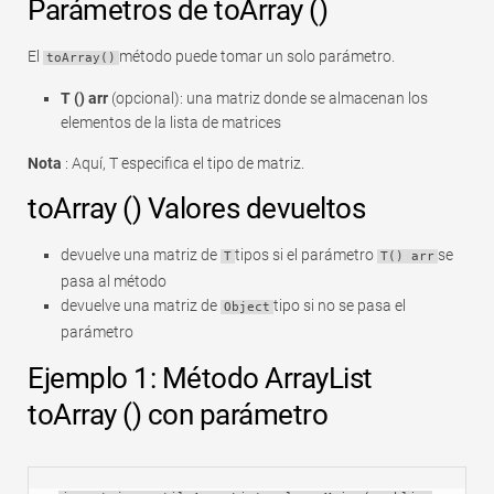
Parámetros de toArray ()
El
método puede tomar un solo parámetro.
toArray()
T () arr
(opcional): una matriz donde se almacenan los
elementos de la lista de matrices
Nota
: Aquí, T especifica el tipo de matriz.
toArray () Valores devueltos
devuelve una matriz de
tipos si el parámetro
se
T
T() arr
pasa al método
devuelve una matriz de
tipo si no se pasa el
Object
parámetro
Ejemplo 1: Método ArrayList
toArray () con parámetro