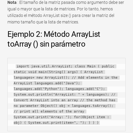
Nota
: El tamaño de la matriz pasada como argumento debe ser
igual o mayor que la lista de matrices. Por lo tanto, hemos
utilizado el método ArrayList size () para crear la matriz del
mismo tamaño que la lista de matrices.
Ejemplo 2: Método ArrayList
toArray () sin parámetro
import java.util.ArrayList; class Main ( public 
static void main(String() args) ( ArrayList 
languages= new ArrayList(); // Add elements in the 
ArrayList languages.add("Java"); 
languages.add("Python"); languages.add("C"); 
System.out.println("ArrayList: " + languages); // 
Convert ArrayList into an array // the method has 
no parameter Object() obj = languages.toArray(); 
// print all elements of the array 
System.out.print("Array: "); for(Object item : 
obj) ( System.out.print(item+", "); ) ) )