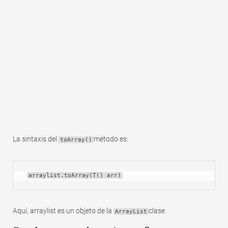
Rápido
Tabla dinámica
TechTV
La sintaxis del
método es:
toArray()
arraylist.toArray(T() arr)
Aquí, arraylist es un objeto de la
clase.
ArrayList