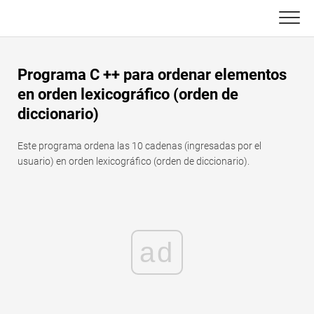
Skip
to
content
Principal
Programa C ++ para ordenar elementos
Funciones de Excel
en orden lexicográfico (orden de
diccionario)
C ++
Gráfico
Este programa ordena las 10 cadenas (ingresadas por el
Consejos de Excel
DSA
usuario) en orden lexicográfico (orden de diccionario).
Fórmula
Java
Glosario
JavaScript
ad
Atajos de teclado
Kotlin
Lecciones
Pitón
Noticias