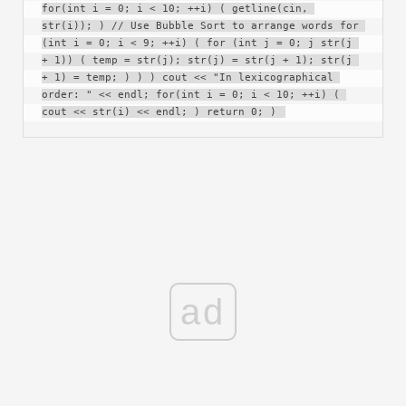
for(int i = 0; i < 10; ++i) ( getline(cin, 
str(i)); ) // Use Bubble Sort to arrange words for 
(int i = 0; i < 9; ++i) ( for (int j = 0; j str(j 
+ 1)) ( temp = str(j); str(j) = str(j + 1); str(j 
+ 1) = temp; ) ) ) cout << "In lexicographical 
order: " << endl; for(int i = 0; i < 10; ++i) ( 
cout << str(i) << endl; ) return 0; ) 
ad