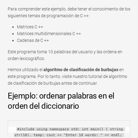
Rápido
Para comprender este ejemplo, debe tener el conocimiento de los
Tabla dinámica
siguientes temas de programación de C ++:
TechTV
Matrices C ++
Matrices multidimensionales C ++
Cadenas de C ++
Este programa toma 10 palabras del usuario y las ordena en
orden lexicográfico.
Hemos utilizado el
algoritmo de clasificación de burbujas
en
este programa. Por lo tanto, visite nuestro tutorial de algoritmo
de clasificación de burbujas antes de continuar.
Ejemplo: ordenar palabras en el
orden del diccionario
#include using namespace std; int main() ( string 
str(10), temp; cout << "Enter 10 words: " << endl; 