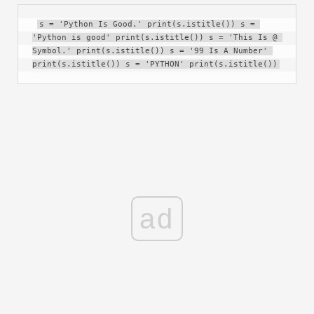
s = 'Python Is Good.' print(s.istitle()) s = 
'Python is good' print(s.istitle()) s = 'This Is @ 
Symbol.' print(s.istitle()) s = '99 Is A Number' 
print(s.istitle()) s = 'PYTHON' print(s.istitle())
ad