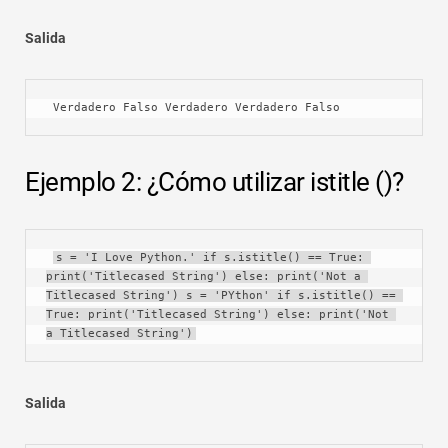
Salida
 Verdadero Falso Verdadero Verdadero Falso
Ejemplo 2: ¿Cómo utilizar istitle ()?
s = 'I Love Python.' if s.istitle() == True: 
print('Titlecased String') else: print('Not a 
Titlecased String') s = 'PYthon' if s.istitle() == 
True: print('Titlecased String') else: print('Not 
a Titlecased String')
Salida