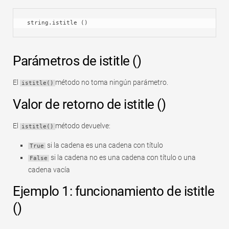
Rápido
Tabla dinámica
 string.istitle ()
TechTV
Parámetros de istitle ()
El
método no toma ningún parámetro.
istitle()
Valor de retorno de istitle ()
El
método devuelve:
istitle()
si la cadena es una cadena con título
True
si la cadena no es una cadena con título o una
False
cadena vacía
Ejemplo 1: funcionamiento de istitle
()