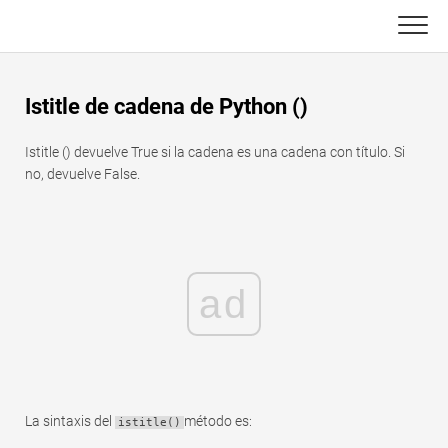
Skip
to
content
Principal
Istitle de cadena de Python ()
Funciones de Excel
Istitle () devuelve True si la cadena es una cadena con título. Si
C ++
Gráfico
no, devuelve False.
Consejos de Excel
DSA
Fórmula
Java
ad
Glosario
JavaScript
Atajos de teclado
Kotlin
Lecciones
Pitón
La sintaxis del
método es:
istitle()
Noticias