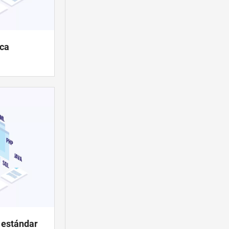
eca
a estándar