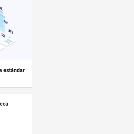
ca estándar
teca