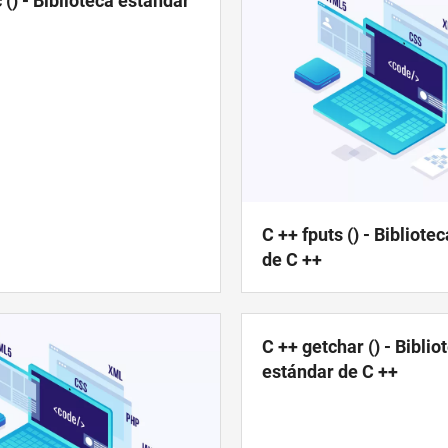
 () - Biblioteca estándar
C ++ fputs () - Bibliote
de C ++
C ++ getchar () - Biblio
estándar de C ++