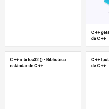
C ++ gets
de C ++
C ++ mbrtoc32 () - Biblioteca
C ++ fput
estándar de C ++
de C ++