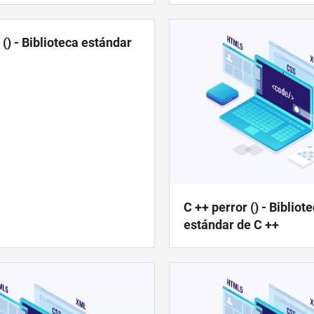
() - Biblioteca estándar
C ++ perror () - Bibliot
estándar de C ++