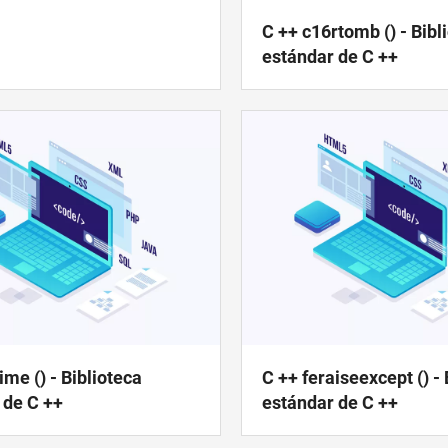
C ++ c16rtomb () - Bibl
estándar de C ++
me () - Biblioteca
C ++ feraiseexcept () - 
 de C ++
estándar de C ++