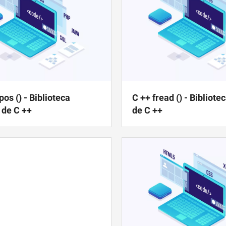
pos () - Biblioteca
C ++ fread () - Bibliote
 de C ++
de C ++