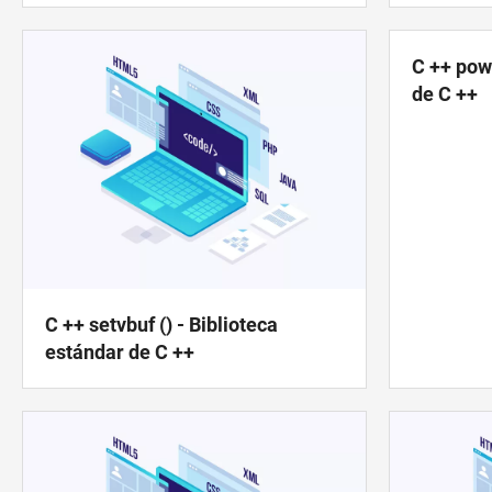
Tabla
dinámica
C ++ pow 
TechTV
de C ++
C ++ setvbuf () - Biblioteca
estándar de C ++