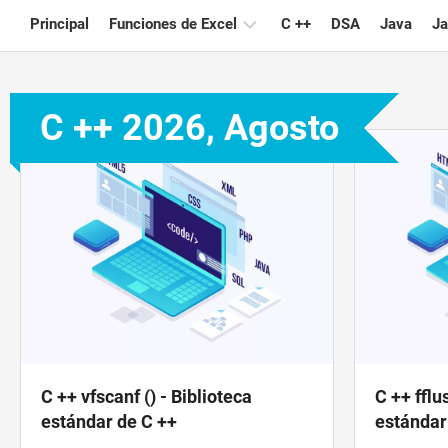
Skip
Principal
Funciones de Excel
C ++
DSA
Java
Ja
to
content
Gráfico
C ++ 2026, Agosto
Consejos
de
Excel
Fórmula
Glosario
Atajos
de
teclado
Lecciones
C ++ vfscanf () - Biblioteca
C ++ fflu
Noticias
estándar de C ++
estándar