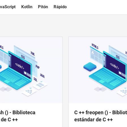
vaScript
Kotlin
Pitón
Rápido
sh () - Biblioteca
C ++ freopen () - Biblio
 de C ++
estándar de C ++