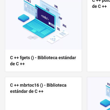
C ++ putc
de C ++
C ++ fgets () - Biblioteca estándar
de C ++
C ++ mbrtoc16 () - Biblioteca
estándar de C ++