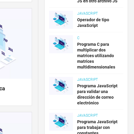
JS en otro archivo JS
JAVASCRIPT
Operador de tipo
JavaScript
C
Programa C para
multiplicar dos
matrices utilizando
matrices
multidimensionales
JAVASCRIPT
Programa JavaScript
eca
para validar una
dirección de correo
electrónico
JAVASCRIPT
Programa JavaScript
para trabajar con
constantes