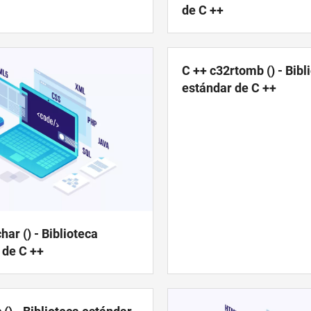
de C ++
C ++ c32rtomb () - Bibl
estándar de C ++
har () - Biblioteca
 de C ++