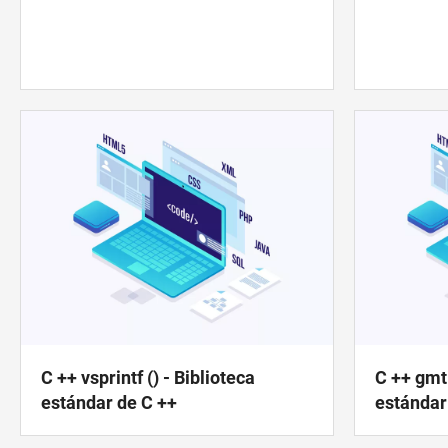
C ++ vsprintf () - Biblioteca
C ++ gmti
estándar de C ++
estándar