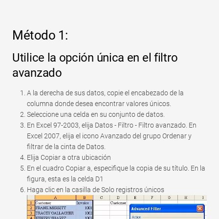
Rápido
Tabla dinámica
Método 1:
TechTV
Utilice la opción única en el filtro
avanzado
A la derecha de sus datos, copie el encabezado de la
columna donde desea encontrar valores únicos.
Seleccione una celda en su conjunto de datos.
En Excel 97-2003, elija Datos - Filtro - Filtro avanzado. En
Excel 2007, elija el icono Avanzado del grupo Ordenar y
filtrar de la cinta de Datos.
Elija Copiar a otra ubicación
En el cuadro Copiar a, especifique la copia de su título. En la
figura, esta es la celda D1
Haga clic en la casilla de Solo registros únicos