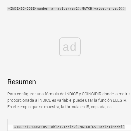
Rápido
=INDEX(CHOOSE(number,array1,array2),MATCH(value,range,0))
Tabla dinámica
TechTV
ad
Resumen
Para configurar una fórmula de ÍNDICE y COINCIDIR donde la matriz
proporcionada a ÍNDICE es variable, puede usar la función ELEGIR.
En el ejemplo que se muestra, la fórmula en I5, copiada, es:
=INDEX(CHOOSE(H5,Table1,Table2),MATCH(G5,Table1(Model)