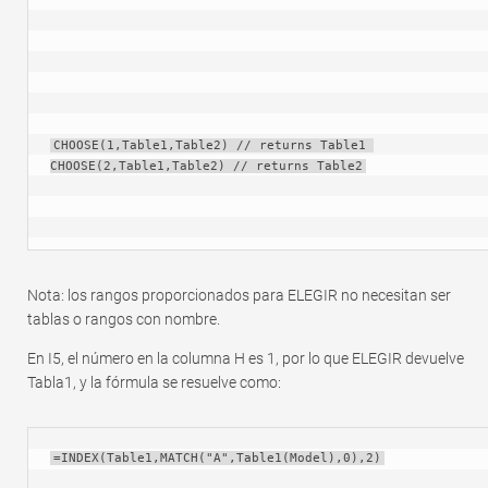
CHOOSE(1,Table1,Table2) // returns Table1 
CHOOSE(2,Table1,Table2) // returns Table2
Nota: los rangos proporcionados para ELEGIR no necesitan ser
tablas o rangos con nombre.
En I5, el número en la columna H es 1, por lo que ELEGIR devuelve
Tabla1, y la fórmula se resuelve como:
=INDEX(Table1,MATCH("A",Table1(Model),0),2)