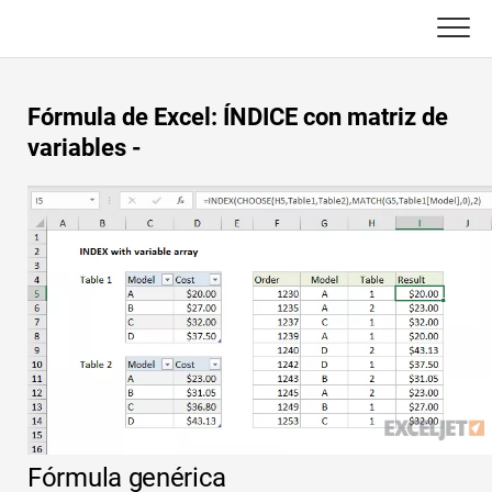
Skip
to
content
Principal
Fórmula de Excel: ÍNDICE con matriz de
Funciones de Excel
variables -
C ++
Gráfico
Consejos de Excel
DSA
Fórmula
Java
Glosario
JavaScript
Atajos de teclado
Kotlin
Lecciones
Pitón
Fórmula genérica
Noticias