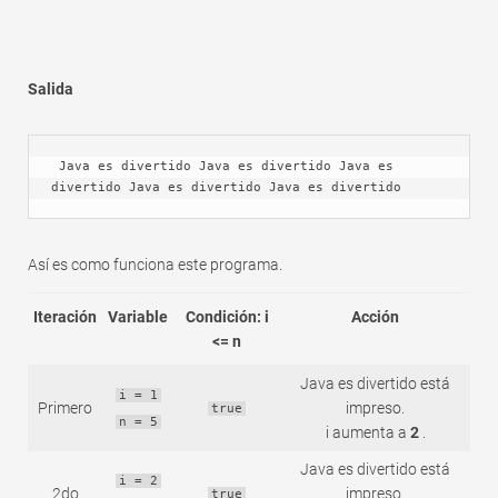
Salida
 Java es divertido Java es divertido Java es 
divertido Java es divertido Java es divertido
Así es como funciona este programa.
Iteración
Variable
Condición: i
Acción
<= n
Java es divertido está
i = 1
Primero
impreso.
true
n = 5
i aumenta a
2
.
Java es divertido está
i = 2
2do
impreso.
true