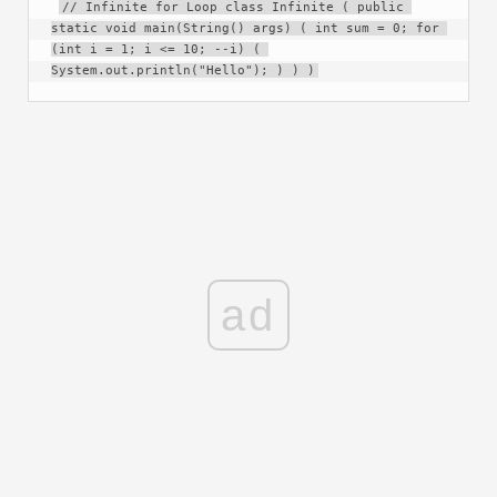
// Infinite for Loop class Infinite ( public 
static void main(String() args) ( int sum = 0; for 
(int i = 1; i <= 10; --i) ( 
System.out.println("Hello"); ) ) )
ad