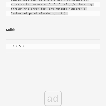
array int() numbers = (3, 7, 5, -5); // iterating 
through the array for (int number: numbers) ( 
System.out.println(number); ) ) ) 
Salida
 3 7 5-5 
ad