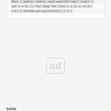
Main ( public static void main(String() args) ( 
int n = 5; // for loop for (int i = 1; i <= n; 
++i) ( System.out.println(i); ) ) )
ad
Salida