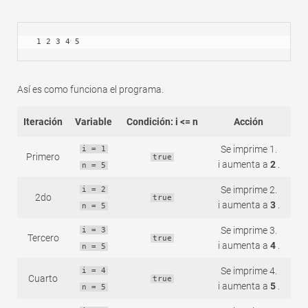
 1 2 3 4 5
Así es como funciona el programa.
Iteración
Variable
Condición: i <= n
Acción
Se imprime 1.
i = 1
Primero
true
i aumenta a
2
.
n = 5
Se imprime 2.
i = 2
2do
true
i aumenta a
3
.
n = 5
Se imprime 3.
i = 3
Tercero
true
i aumenta a
4
.
n = 5
Se imprime 4.
i = 4
Cuarto
true
i aumenta a
5
.
n = 5