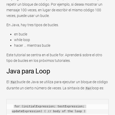
repetir un bloque de código. Por ejemplo, si desea mostrar un
Rápido
mensaje 100 veces, en lugar de escribir el mismo código 100
Tabla dinámica
veces, puede usar un bucle.
TechTV
En Java, hay tres tipos de bucles.
en bucle
while loop
hacer … mientras bucle
Este tutorial se centra en el bucle for. Aprenderá sobre el otro
tipo de bucles en los próximos tutoriales.
Java para Loop
El
bucle de Java se utiliza para ejecutar un bloque de código
for
durante un cierto número de veces. La sintaxis de
loop es:
for
for (initialExpression; testExpression; 
updateExpression) ( // body of the loop )