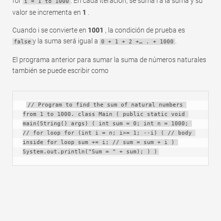
for
. En cada iteración, se suma i a la suma y su
i = 1 to 1000
valor se incrementa en
1
.
Cuando i se convierte en
1001
, la condición de prueba es
y la suma será igual a
.
false
0 + 1 + 2 +… . + 1000
El programa anterior para sumar la suma de números naturales
también se puede escribir como
// Program to find the sum of natural numbers 
from 1 to 1000. class Main ( public static void 
main(String() args) ( int sum = 0; int n = 1000; 
// for loop for (int i = n; i>= 1; --i) ( // body 
inside for loop sum += i; // sum = sum + i ) 
System.out.println("Sum = " + sum); ) )