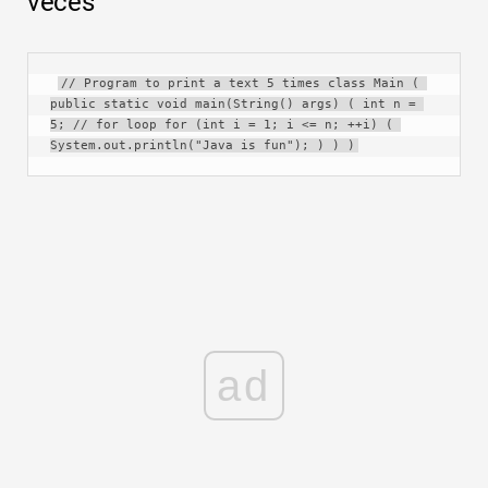
veces
// Program to print a text 5 times class Main ( 
public static void main(String() args) ( int n = 
5; // for loop for (int i = 1; i <= n; ++i) ( 
System.out.println("Java is fun"); ) ) )
ad