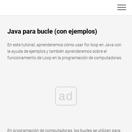
Skip
to
content
Principal
Java para bucle (con ejemplos)
Funciones de Excel
En este tutorial, aprenderemos cómo usar for loop en Java con
C ++
Gráfico
la ayuda de ejemplos y también aprenderemos sobre el
funcionamiento de Loop en la programación de computadoras.
Consejos de Excel
DSA
Fórmula
Java
Glosario
ad
JavaScript
Atajos de teclado
Kotlin
Lecciones
Pitón
En programación de computadoras, los bucles se utilizan para
Noticias