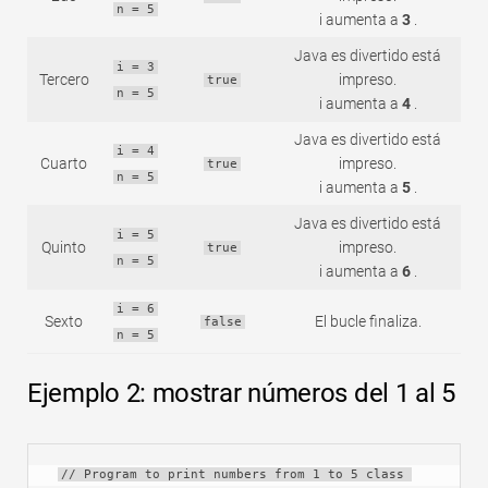
n = 5
i aumenta a
3
.
Java es divertido está
i = 3
Tercero
impreso.
true
n = 5
i aumenta a
4
.
Java es divertido está
i = 4
Cuarto
impreso.
true
n = 5
i aumenta a
5
.
Java es divertido está
i = 5
Quinto
impreso.
true
n = 5
i aumenta a
6
.
i = 6
Sexto
El bucle finaliza.
false
n = 5
Ejemplo 2: mostrar números del 1 al 5
// Program to print numbers from 1 to 5 class 