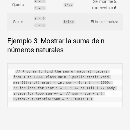
Se imprime 5.
i = 5
Quinto
true
i aumenta a
6
.
n = 5
i = 6
Sexto
El bucle finaliza.
false
n = 5
Ejemplo 3: Mostrar la suma de n
números naturales
// Program to find the sum of natural numbers 
from 1 to 1000. class Main ( public static void 
main(String() args) ( int sum = 0; int n = 1000; 
// for loop for (int i = 1; i <= n; ++i) ( // body 
inside for loop sum += i; // sum = sum + i ) 
System.out.println("Sum = " + sum); ) )