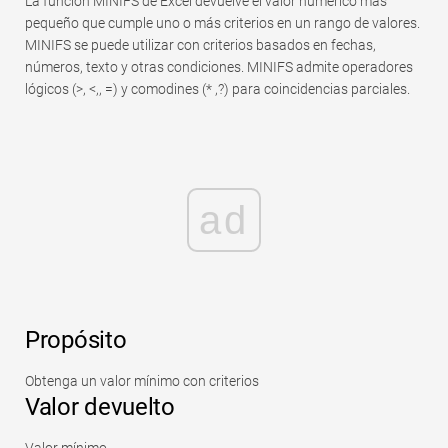
La función MINIFS de Excel devuelve el valor numérico más
Rápido
pequeño que cumple uno o más criterios en un rango de valores.
Tabla dinámica
MINIFS se puede utilizar con criterios basados ​​en fechas,
números, texto y otras condiciones. MINIFS admite operadores
TechTV
lógicos (>, <,, =) y comodines (* ,?) para coincidencias parciales.
ad
Propósito
Obtenga un valor mínimo con criterios
Valor devuelto
Valor mínimo