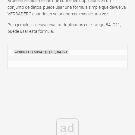
Si desea resaltar celdas que contienen duplicados en un
conjunto de datos, puede usar una fórmula simple que devuelva
VERDADERO cuando un valor aparece más de una vez.
Por ejemplo, si desea resaltar duplicados en el rango B4: G11,
puede usar esta fórmula:
=COUNTIF($B$4:$G$11,B4)>1
ad