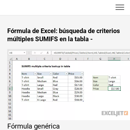
Skip
to
content
Principal
Fórmula de Excel: búsqueda de criterios
Funciones de Excel
múltiples SUMIFS en la tabla -
C ++
Gráfico
Consejos de Excel
DSA
Fórmula
Java
Glosario
JavaScript
Atajos de teclado
Kotlin
Lecciones
Pitón
Fórmula genérica
Noticias