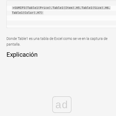
=SUMIFS(Table1(Price),Table1(Item),H5,Table1(Size),H6,
Table1(Color),H7)
Donde Table1 es una tabla de Excel como se ve en la captura de
pantalla.
Explicación
ad