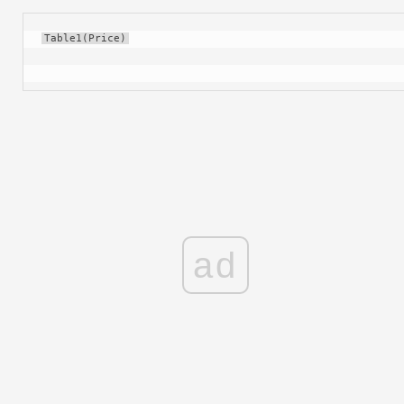
Table1(Price)
ad