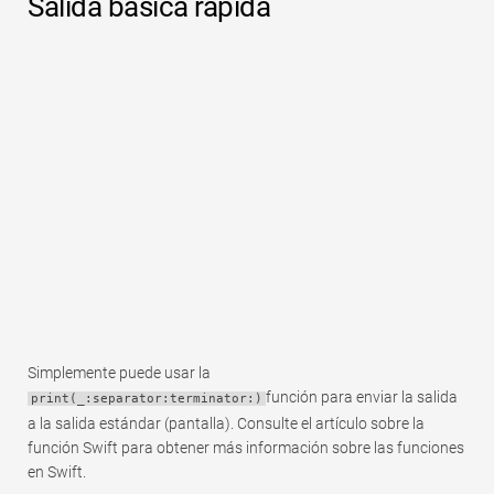
Salida básica rápida
Rápido
Tabla dinámica
TechTV
Simplemente puede usar la
función para enviar la salida
print(_:separator:terminator:)
a la salida estándar (pantalla). Consulte el artículo sobre la
función Swift para obtener más información sobre las funciones
en Swift.