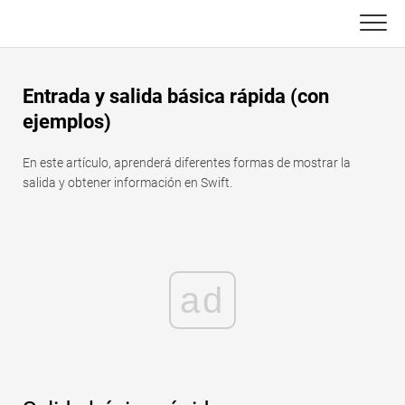
Skip
to
content
Principal
Entrada y salida básica rápida (con
Funciones de Excel
ejemplos)
C ++
Gráfico
En este artículo, aprenderá diferentes formas de mostrar la
salida y obtener información en Swift.
Consejos de Excel
DSA
Fórmula
Java
Glosario
ad
JavaScript
Atajos de teclado
Kotlin
Lecciones
Pitón
Noticias